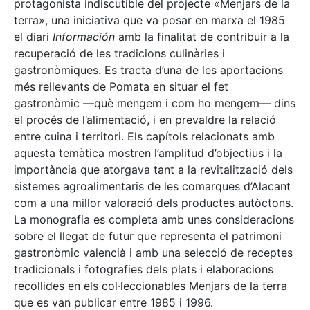
protagonista indiscutible del projecte «Menjars de la
terra», una iniciativa que va posar en marxa el 1985
el diari
Información
amb la finalitat de contribuir a la
recuperació de les tradicions culinàries i
gastronòmiques. Es tracta d’una de les aportacions
més rellevants de Pomata en situar el fet
gastronòmic —què mengem i com ho mengem— dins
el procés de l’alimentació, i en prevaldre la relació
entre cuina i territori. Els capítols relacionats amb
aquesta temàtica mostren l’amplitud d’objectius i la
importància que atorgava tant a la revitalització dels
sistemes agroalimentaris de les comarques d’Alacant
com a una millor valoració dels productes autòctons.
La monografia es completa amb unes consideracions
sobre el llegat de futur que representa el patrimoni
gastronòmic valencià i amb una selecció de receptes
tradicionals i fotografies dels plats i elaboracions
recollides en els col·leccionables Menjars de la terra
que es van publicar entre 1985 i 1996.