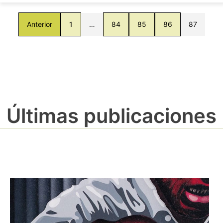
Anterior
1
…
84
85
86
87
Últimas publicaciones