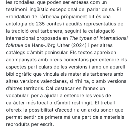
les rondalles, que poden ser enteses com un
testimoni lingüístic excepcional del parlar de sa. El
«rondallari de Tàrbena» pròpiament dit és una
antologia de 235 contes i acudits representatius de
la tradició oral tarbenera, seguint la catalogació
internacional proposada en
The types of international
folktale
de Hans-Jörg Uther (2024) i per altres
catàlegs d’àmbit peninsular. Els textos apareixen
acompanyats amb breus comentaris per entendre els
aspectes particulars de les versions i amb un aparell
bibliogràfic que vincula els materials tarbeners amb
altres versions valencianes, si n’hi ha, o amb versions
d’altres territoris. Cal destacar en l’annex un
vocabulari per a ajudar a entendre les veus de
caràcter més local o d’àmbit restringit. El treball
ofereix la possibilitat d’accedir a un arxiu sonor que
permet sentir de primera mà una part dels materials
reproduïts per escrit.