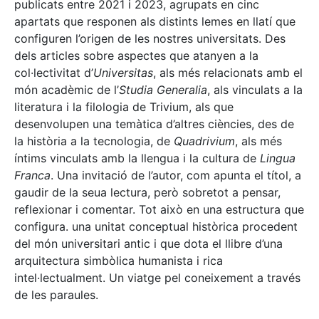
publicats entre 2021 i 2023, agrupats en cinc
apartats que responen als distints lemes en llatí que
configuren l’origen de les nostres universitats. Des
dels articles sobre aspectes que atanyen a la
col·lectivitat d’
Universitas
, als més relacionats amb el
món acadèmic de l’
Studia Generalia
, als vinculats a la
literatura i la filologia de Trivium, als que
desenvolupen una temàtica d’altres ciències, des de
la història a la tecnologia, de
Quadrivium
, als més
íntims vinculats amb la llengua i la cultura de
Lingua
Franca
. Una invitació de l’autor, com apunta el títol, a
gaudir de la seua lectura, però sobretot a pensar,
reflexionar i comentar. Tot això en una estructura que
configura. una unitat conceptual històrica procedent
del món universitari antic i que dota el llibre d’una
arquitectura simbòlica humanista i rica
intel·lectualment. Un viatge pel coneixement a través
de les paraules.