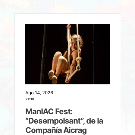
Ago 14, 2026
A
21:30
21
ManIAC Fest:
a
“Desempolsant”, de la
Compañía Aicrag