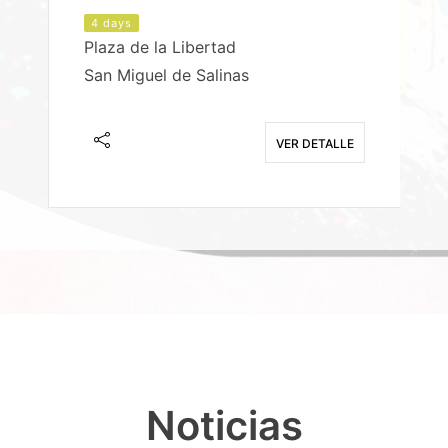
4 days
Plaza de la Libertad
P
San Miguel de Salinas
X
E
VER DETALLE
Noticias