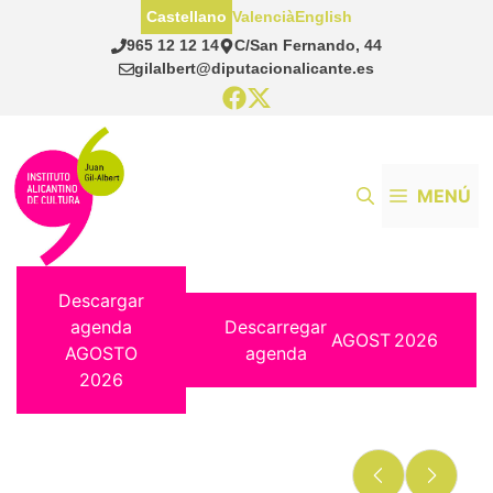
Saltar
Castellano
Valencià
English
al
965 12 12 14
C/San Fernando, 44
contenido
gilalbert@diputacionalicante.es
MENÚ
Descargar
agenda
Descarregar
AGOST
2026
AGOSTO
agenda
2026