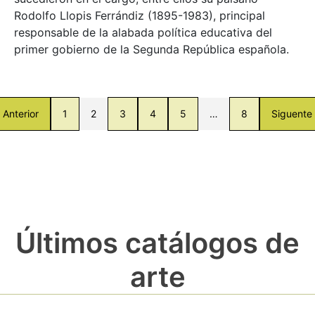
Rodolfo Llopis Ferrándiz (1895-1983), principal
responsable de la alabada política educativa del
primer gobierno de la Segunda República española.
Anterior
1
2
3
4
5
…
8
Siguente
Últimos catálogos de
arte