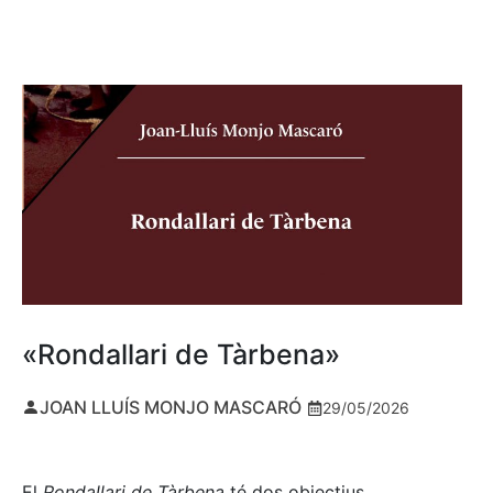
«Rondallari de Tàrbena»
JOAN LLUÍS MONJO MASCARÓ
29/05/2026
El
Rondallari de Tàrbena
té dos objectius