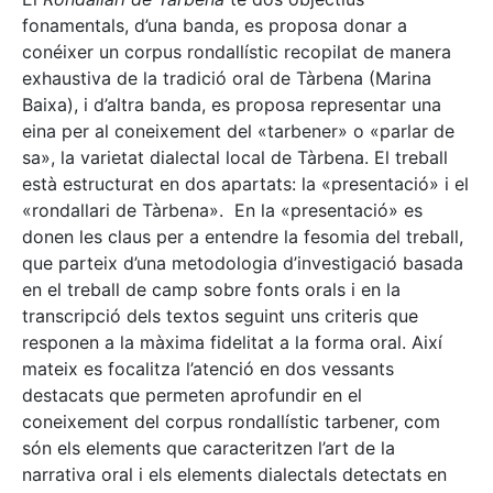
fonamentals, d’una banda, es proposa donar a
conéixer un corpus rondallístic recopilat de manera
exhaustiva de la tradició oral de Tàrbena (Marina
Baixa), i d’altra banda, es proposa representar una
eina per al coneixement del «tarbener» o «parlar de
sa», la varietat dialectal local de Tàrbena. El treball
està estructurat en dos apartats: la «presentació» i el
«rondallari de Tàrbena». En la «presentació» es
donen les claus per a entendre la fesomia del treball,
que parteix d’una metodologia d’investigació basada
en el treball de camp sobre fonts orals i en la
transcripció dels textos seguint uns criteris que
responen a la màxima fidelitat a la forma oral. Així
mateix es focalitza l’atenció en dos vessants
destacats que permeten aprofundir en el
coneixement del corpus rondallístic tarbener, com
són els elements que caracteritzen l’art de la
narrativa oral i els elements dialectals detectats en