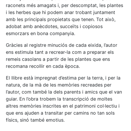
raconets més amagats i, per descomptat, les plantes
i les herbes que hi podem anar trobant juntament
amb les principals propietats que tenen. Tot això,
adobat amb anècdotes, succeïts i copiosos
esmorzars en bona companyia.
Gràcies al registre minuciós de cada eixida, l’autor
ens estimula tant a recrear-la com a preparar els
remeis casolans a partir de les plantes que ens
recomana recollir en cada època.
El llibre està impregnat d’estima per la terra, i per la
natura, de la mà de les memòries recreades per
l’autor, com també la dels parents i amics que el van
guiar. En l’obra trobem la transcripció de moltes
altres memòries inscrites en el patrimoni col·lectiu i
que ens ajuden a transitar per camins no tan sols
físics, sinó també emotius.