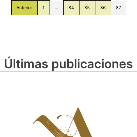
Anterior
1
…
84
85
86
87
Últimas publicaciones