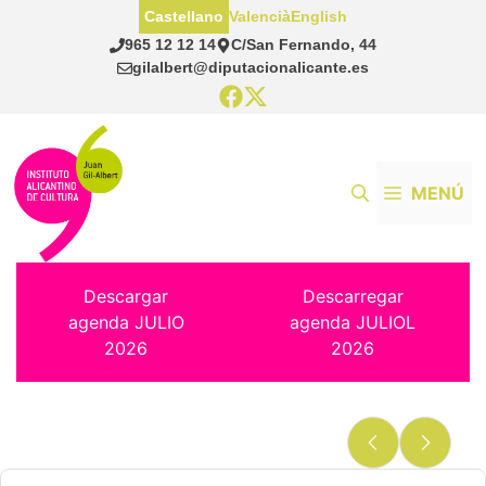
Saltar
Castellano
Valencià
English
al
965 12 12 14
C/San Fernando, 44
contenido
gilalbert@diputacionalicante.es
MENÚ
Descargar
Descarregar
agenda JULIO
agenda JULIOL
2026
2026