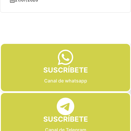
Slide 2 of 6
SUSCRÍBETE
Canal de whatsapp
SUSCRÍBETE
Canal de Telegram