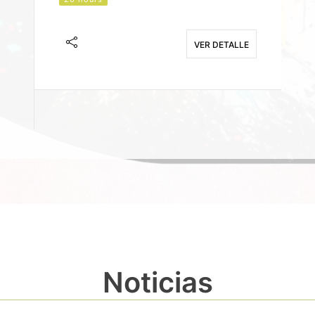
J
F
VER DETALLE
E
Noticias