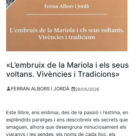
«L’embruix de la Mariola i els seus
voltans. Vivències i Tradicions»
FERRAN ALBORS I JORDÀ
29/05/2026
Este llibre, ens endinsa, des de la passió i l’estima, en
esplèndids paratges i ens descobreix els secrets que
amaguen, alhora que desengruna minuciosament els
viaranys i les sendes, els noms de cada lloc, els