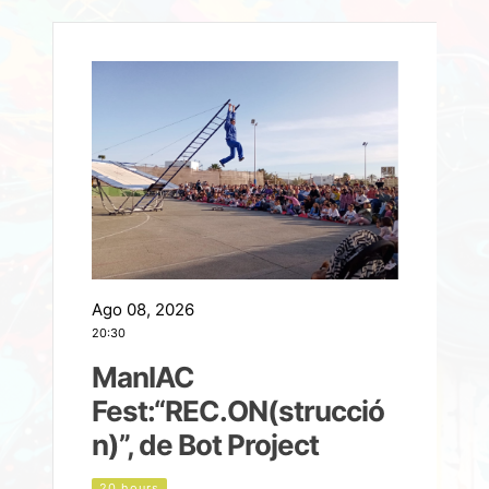
Ago 08, 2026
A
20:30
2
ManIAC
M
a
Fest:“REC.ON(strucció
l
n)”, de Bot Project
20 hours