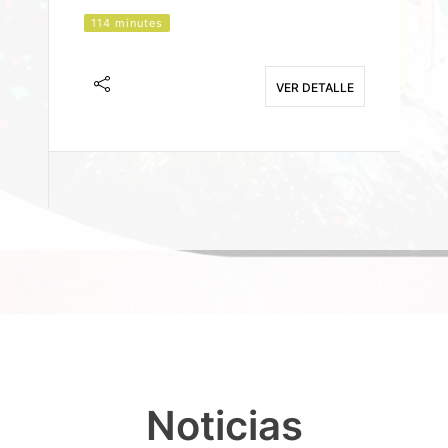
114 minutes
J
F
VER DETALLE
E
Noticias