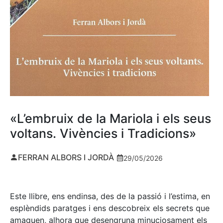
«L’embruix de la Mariola i els seus
voltans. Vivències i Tradicions»
FERRAN ALBORS I JORDÀ
29/05/2026
Este llibre, ens endinsa, des de la passió i l’estima, en
esplèndids paratges i ens descobreix els secrets que
amaguen, alhora que desengruna minuciosament els