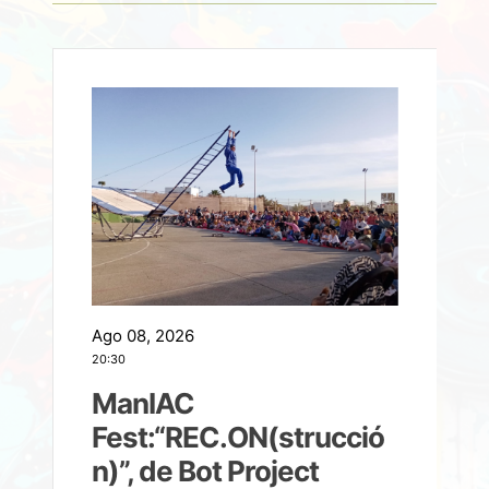
Ago 08, 2026
A
20:30
2
ManIAC
M
a
Fest:“REC.ON(strucció
l
n)”, de Bot Project