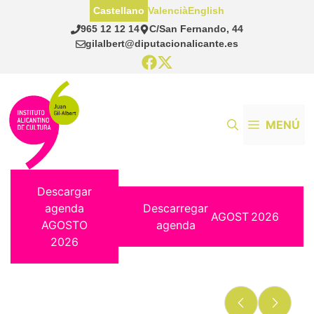
Saltar
Castellano
Valencià
English
al
965 12 12 14
C/San Fernando, 44
contenido
gilalbert@diputacionalicante.es
MENÚ
Descargar
agenda
Descarregar
AGOST
2026
AGOSTO
agenda
2026