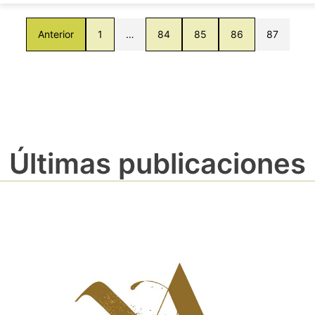
Anterior
1
…
84
85
86
87
Últimas publicaciones