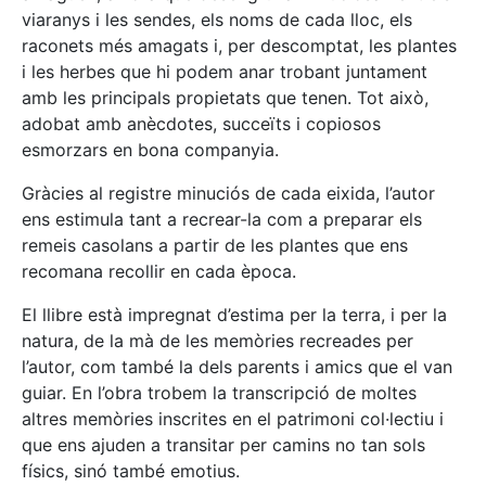
viaranys i les sendes, els noms de cada lloc, els
raconets més amagats i, per descomptat, les plantes
i les herbes que hi podem anar trobant juntament
amb les principals propietats que tenen. Tot això,
adobat amb anècdotes, succeïts i copiosos
esmorzars en bona companyia.
Gràcies al registre minuciós de cada eixida, l’autor
ens estimula tant a recrear-la com a preparar els
remeis casolans a partir de les plantes que ens
recomana recollir en cada època.
El llibre està impregnat d’estima per la terra, i per la
natura, de la mà de les memòries recreades per
l’autor, com també la dels parents i amics que el van
guiar. En l’obra trobem la transcripció de moltes
altres memòries inscrites en el patrimoni col·lectiu i
que ens ajuden a transitar per camins no tan sols
físics, sinó també emotius.