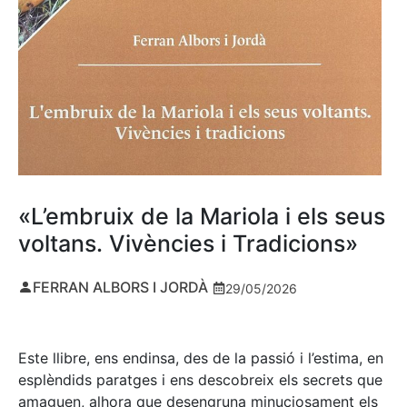
«L’embruix de la Mariola i els seus
voltans. Vivències i Tradicions»
FERRAN ALBORS I JORDÀ
29/05/2026
Este llibre, ens endinsa, des de la passió i l’estima, en
esplèndids paratges i ens descobreix els secrets que
amaguen, alhora que desengruna minuciosament els