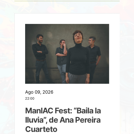
Ago 09, 2026
A
22:00
21
ManIAC Fest: “Baila la
a
lluvia”, de Ana Pereira
Cuarteto