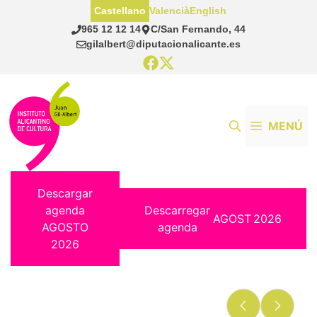
Saltar
Castellano
Valencià
English
al
965 12 12 14
C/San Fernando, 44
contenido
gilalbert@diputacionalicante.es
MENÚ
Descargar
agenda
Descarregar
AGOST
2026
AGOSTO
agenda
2026