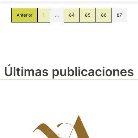
Anterior
1
…
84
85
86
87
Últimas publicaciones