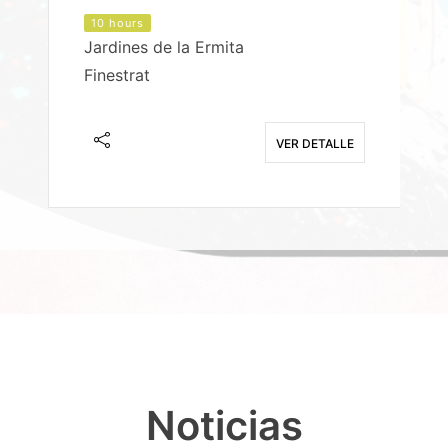
10 hours
Jardines de la Ermita
P
Finestrat
S
E
VER DETALLE
Noticias