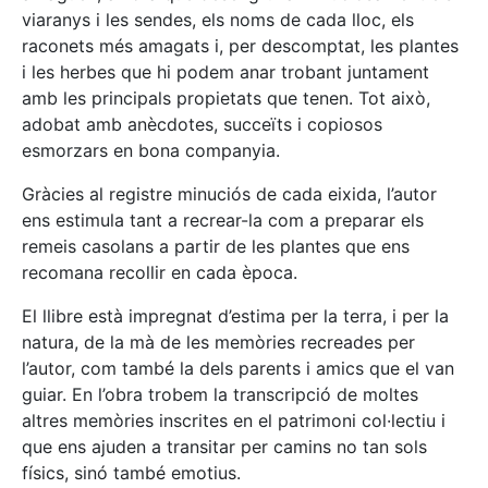
viaranys i les sendes, els noms de cada lloc, els
raconets més amagats i, per descomptat, les plantes
i les herbes que hi podem anar trobant juntament
amb les principals propietats que tenen. Tot això,
adobat amb anècdotes, succeïts i copiosos
esmorzars en bona companyia.
Gràcies al registre minuciós de cada eixida, l’autor
ens estimula tant a recrear-la com a preparar els
remeis casolans a partir de les plantes que ens
recomana recollir en cada època.
El llibre està impregnat d’estima per la terra, i per la
natura, de la mà de les memòries recreades per
l’autor, com també la dels parents i amics que el van
guiar. En l’obra trobem la transcripció de moltes
altres memòries inscrites en el patrimoni col·lectiu i
que ens ajuden a transitar per camins no tan sols
físics, sinó també emotius.