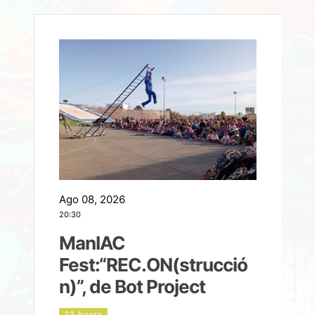
Ago 08, 2026
A
20:30
2
ManIAC
M
a
Fest:“REC.ON(strucció
l
n)”, de Bot Project
23 hours