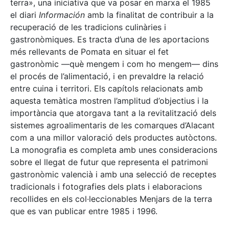
terra», una iniciativa que va posar en marxa el 1985
el diari
Información
amb la finalitat de contribuir a la
recuperació de les tradicions culinàries i
gastronòmiques. Es tracta d’una de les aportacions
més rellevants de Pomata en situar el fet
gastronòmic —què mengem i com ho mengem— dins
el procés de l’alimentació, i en prevaldre la relació
entre cuina i territori. Els capítols relacionats amb
aquesta temàtica mostren l’amplitud d’objectius i la
importància que atorgava tant a la revitalització dels
sistemes agroalimentaris de les comarques d’Alacant
com a una millor valoració dels productes autòctons.
La monografia es completa amb unes consideracions
sobre el llegat de futur que representa el patrimoni
gastronòmic valencià i amb una selecció de receptes
tradicionals i fotografies dels plats i elaboracions
recollides en els col·leccionables Menjars de la terra
que es van publicar entre 1985 i 1996.