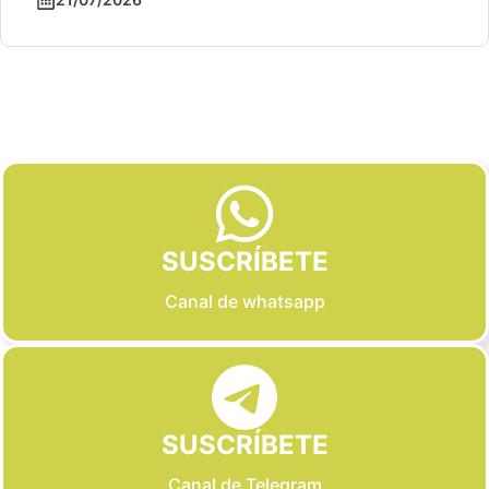
Slide 2 of 6
SUSCRÍBETE
Canal de whatsapp
SUSCRÍBETE
Canal de Telegram