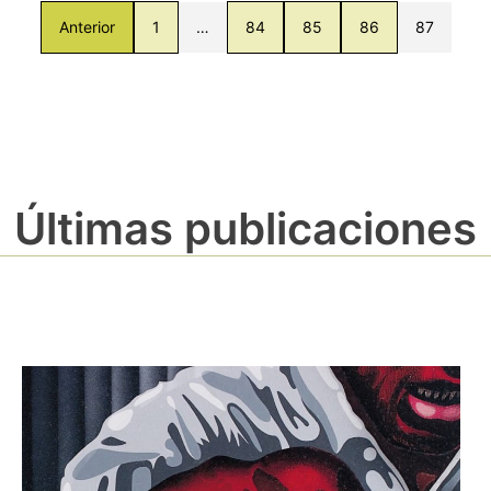
Anterior
1
…
84
85
86
87
Últimas publicaciones