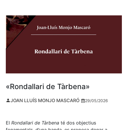
«Rondallari de Tàrbena»
JOAN LLUÍS MONJO MASCARÓ
29/05/2026
El
Rondallari de Tàrbena
té dos objectius
fonamentals, d’una banda, es proposa donar a