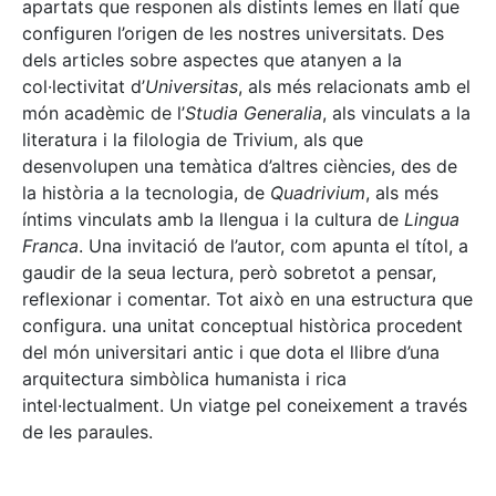
apartats que responen als distints lemes en llatí que
configuren l’origen de les nostres universitats. Des
dels articles sobre aspectes que atanyen a la
col·lectivitat d’
Universitas
, als més relacionats amb el
món acadèmic de l’
Studia Generalia
, als vinculats a la
literatura i la filologia de Trivium, als que
desenvolupen una temàtica d’altres ciències, des de
la història a la tecnologia, de
Quadrivium
, als més
íntims vinculats amb la llengua i la cultura de
Lingua
Franca
. Una invitació de l’autor, com apunta el títol, a
gaudir de la seua lectura, però sobretot a pensar,
reflexionar i comentar. Tot això en una estructura que
configura. una unitat conceptual històrica procedent
del món universitari antic i que dota el llibre d’una
arquitectura simbòlica humanista i rica
intel·lectualment. Un viatge pel coneixement a través
de les paraules.