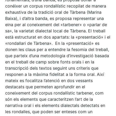
conéixer un corpus rondallístic recopilat de manera
exhaustiva de la tradició oral de Tàrbena (Marina
Baixa), i d’altra banda, es proposa representar una
eina per al coneixement del «tarbener» o «parlar de
sa», la varietat dialectal local de Tàrbena. El treball
està estructurat en dos apartats: la «presentació» i el
«rondallari de Tàrbena». En la «presentació» es
donen les claus per a entendre la fesomia del treball,
que parteix d’una metodologia d’investigació basada
en el treball de camp sobre fonts orals i en la
transcripció dels textos seguint uns criteris que
responen a la màxima fidelitat a la forma oral. Així
mateix es focalitza l’atenció en dos vessants
destacats que permeten aprofundir en el
coneixement del corpus rondallístic tarbener, com
són els elements que caracteritzen l’art de la
narrativa oral i els elements dialectals detectats en
les rondalles, que poden ser enteses com un