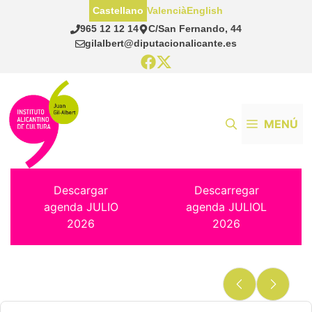
Saltar
Castellano
Valencià
English
al
965 12 12 14
C/San Fernando, 44
contenido
gilalbert@diputacionalicante.es
MENÚ
Descargar
Descarregar
agenda JULIO
agenda JULIOL
2026
2026