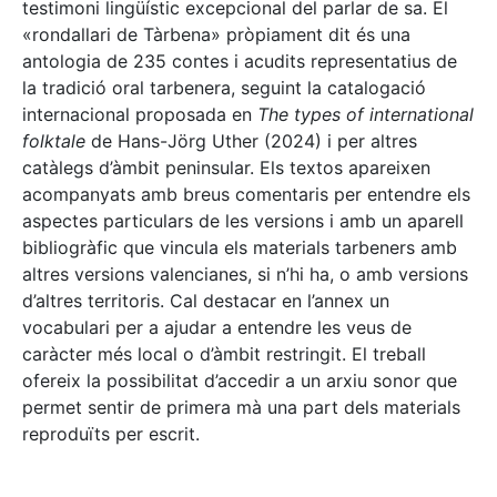
testimoni lingüístic excepcional del parlar de sa. El
«rondallari de Tàrbena» pròpiament dit és una
antologia de 235 contes i acudits representatius de
la tradició oral tarbenera, seguint la catalogació
internacional proposada en
The types of international
folktale
de Hans-Jörg Uther (2024) i per altres
catàlegs d’àmbit peninsular. Els textos apareixen
acompanyats amb breus comentaris per entendre els
aspectes particulars de les versions i amb un aparell
bibliogràfic que vincula els materials tarbeners amb
altres versions valencianes, si n’hi ha, o amb versions
d’altres territoris. Cal destacar en l’annex un
vocabulari per a ajudar a entendre les veus de
caràcter més local o d’àmbit restringit. El treball
ofereix la possibilitat d’accedir a un arxiu sonor que
permet sentir de primera mà una part dels materials
reproduïts per escrit.