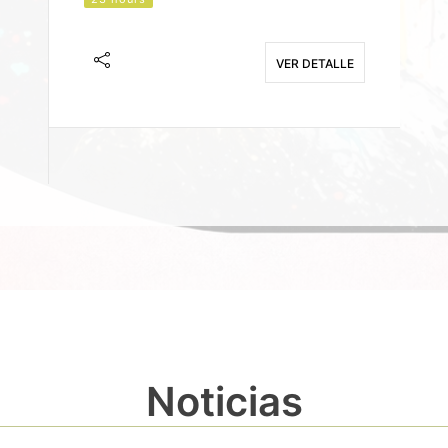
J
F
VER DETALLE
E
Noticias