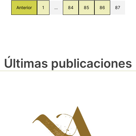
Anterior
1
…
84
85
86
87
Últimas publicaciones