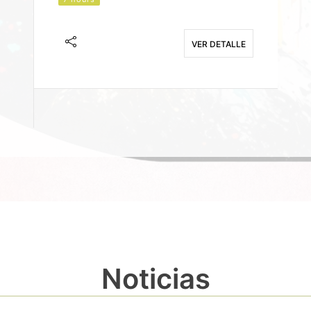
J
F
VER DETALLE
E
Noticias