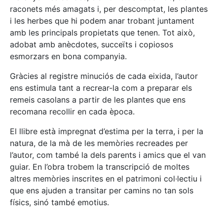
raconets més amagats i, per descomptat, les plantes
i les herbes que hi podem anar trobant juntament
amb les principals propietats que tenen. Tot això,
adobat amb anècdotes, succeïts i copiosos
esmorzars en bona companyia.
Gràcies al registre minuciós de cada eixida, l’autor
ens estimula tant a recrear-la com a preparar els
remeis casolans a partir de les plantes que ens
recomana recollir en cada època.
El llibre està impregnat d’estima per la terra, i per la
natura, de la mà de les memòries recreades per
l’autor, com també la dels parents i amics que el van
guiar. En l’obra trobem la transcripció de moltes
altres memòries inscrites en el patrimoni col·lectiu i
que ens ajuden a transitar per camins no tan sols
físics, sinó també emotius.