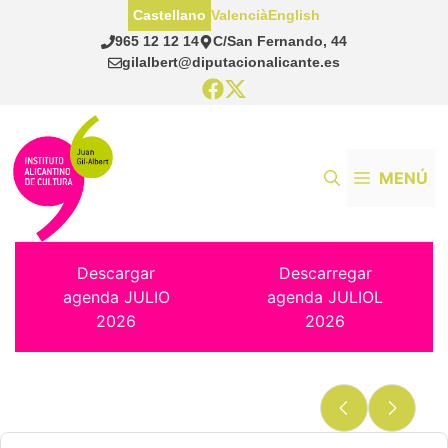
Saltar
Castellano
Valencià
English
al
965 12 12 14
C/San Fernando, 44
contenido
gilalbert@diputacionalicante.es
MENÚ
Descargar
Descarregar
agenda JULIO
agenda JULIOL
2026
2026