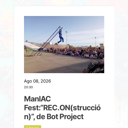
Ago 08, 2026
A
20:30
2
ManIAC
M
a
Fest:“REC.ON(strucció
l
n)”, de Bot Project
7 hours