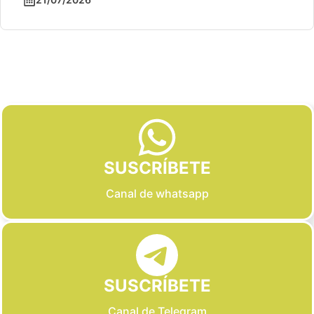
Slide 2 of 6
SUSCRÍBETE
Canal de whatsapp
SUSCRÍBETE
Canal de Telegram