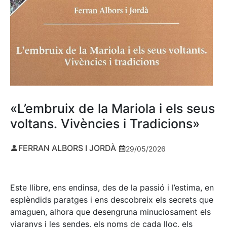
«L’embruix de la Mariola i els seus
voltans. Vivències i Tradicions»
FERRAN ALBORS I JORDÀ
29/05/2026
Este llibre, ens endinsa, des de la passió i l’estima, en
esplèndids paratges i ens descobreix els secrets que
amaguen, alhora que desengruna minuciosament els
viaranys i les sendes, els noms de cada lloc, els