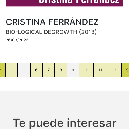
CRISTINA FERRÁNDEZ
BIO-LOGICAL DEGROWTH (2013)
26/03/2026
r
1
…
6
7
8
9
10
11
12
S
Te puede interesar