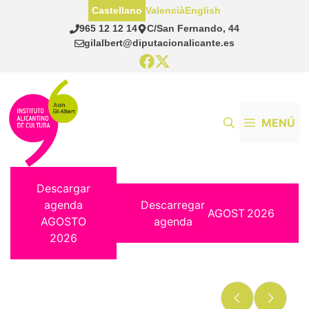
Saltar
Castellano
Valencià
English
al
965 12 12 14
C/San Fernando, 44
contenido
gilalbert@diputacionalicante.es
MENÚ
Descargar
agenda
Descarregar
AGOST
2026
AGOSTO
agenda
2026