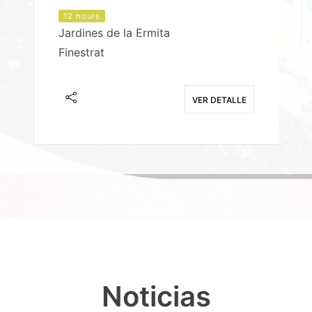
12 hours
Jardines de la Ermita
P
Finestrat
S
E
VER DETALLE
Noticias