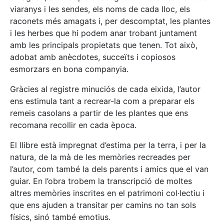
viaranys i les sendes, els noms de cada lloc, els
raconets més amagats i, per descomptat, les plantes
i les herbes que hi podem anar trobant juntament
amb les principals propietats que tenen. Tot això,
adobat amb anècdotes, succeïts i copiosos
esmorzars en bona companyia.
Gràcies al registre minuciós de cada eixida, l’autor
ens estimula tant a recrear-la com a preparar els
remeis casolans a partir de les plantes que ens
recomana recollir en cada època.
El llibre està impregnat d’estima per la terra, i per la
natura, de la mà de les memòries recreades per
l’autor, com també la dels parents i amics que el van
guiar. En l’obra trobem la transcripció de moltes
altres memòries inscrites en el patrimoni col·lectiu i
que ens ajuden a transitar per camins no tan sols
físics, sinó també emotius.