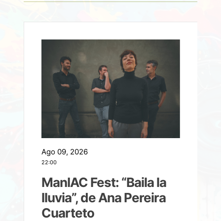
Ago 09, 2026
A
22:00
21
ManIAC Fest: “Baila la
a
lluvia”, de Ana Pereira
Cuarteto