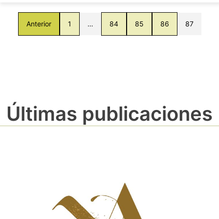
Anterior
1
…
84
85
86
87
Últimas publicaciones