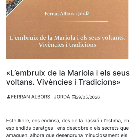
«L’embruix de la Mariola i els seus
voltans. Vivències i Tradicions»
FERRAN ALBORS I JORDÀ
29/05/2026
Este llibre, ens endinsa, des de la passió i l’estima, en
esplèndids paratges i ens descobreix els secrets que
amaguen, alhora que desengruna minuciosament els