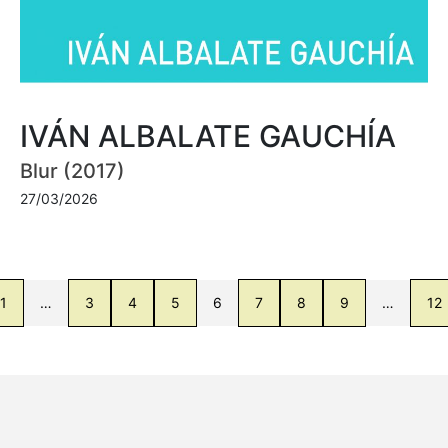
IVÁN ALBALATE GAUCHÍA
Blur (2017)
27/03/2026
1
…
3
4
5
6
7
8
9
…
12