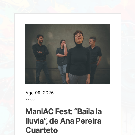
Ago 09, 2026
A
22:00
21
ManIAC Fest: “Baila la
a
lluvia”, de Ana Pereira
Cuarteto