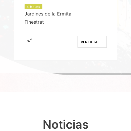
4 hours
Jardines de la Ermita
P
Finestrat
S
E
VER DETALLE
Noticias