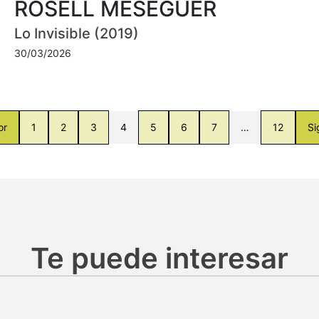
ROSELL MESEGUER
Lo Invisible (2019)
30/03/2026
or
1
2
3
4
5
6
7
…
12
Si
Te puede interesar