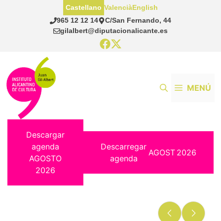
Saltar
Castellano
Valencià
English
al
965 12 12 14
C/San Fernando, 44
contenido
gilalbert@diputacionalicante.es
MENÚ
Descargar
agenda
Descarregar
AGOST
2026
AGOSTO
agenda
2026