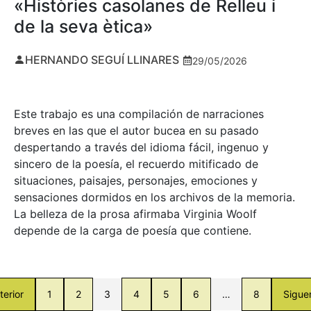
«Històries casolanes de Relleu i
de la seva ètica»
HERNANDO SEGUÍ LLINARES
29/05/2026
Este trabajo es una compilación de narraciones
breves en las que el autor bucea en su pasado
despertando a través del idioma fácil, ingenuo y
sincero de la poesía, el recuerdo mitificado de
situaciones, paisajes, personajes, emociones y
sensaciones dormidos en los archivos de la memoria.
La belleza de la prosa afirmaba Virginia Woolf
depende de la carga de poesía que contiene.
terior
1
2
3
4
5
6
…
8
Sigue