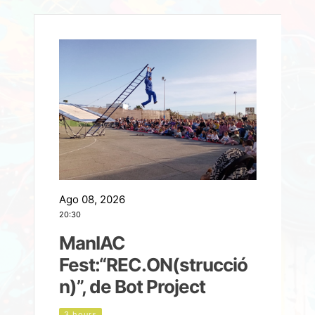
Ago 08, 2026
A
20:30
2
ManIAC
M
a
Fest:“REC.ON(strucció
l
n)”, de Bot Project
3 hours