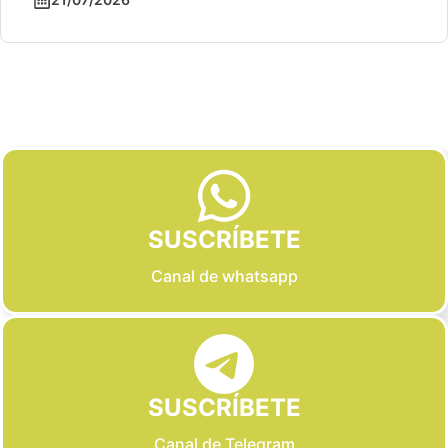
Slide 2 of 6
SUSCRÍBETE
Canal de whatsapp
SUSCRÍBETE
Canal de Telegram