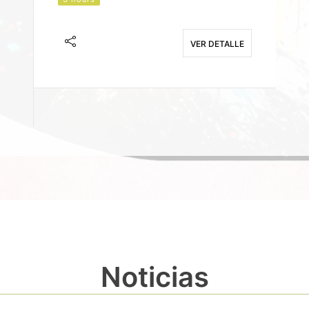
J
F
VER DETALLE
E
Noticias