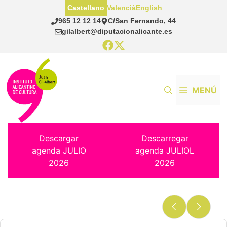
Saltar
Castellano
Valencià
English
al
965 12 12 14
C/San Fernando, 44
contenido
gilalbert@diputacionalicante.es
MENÚ
Descargar
Descarregar
agenda JULIO
agenda JULIOL
2026
2026