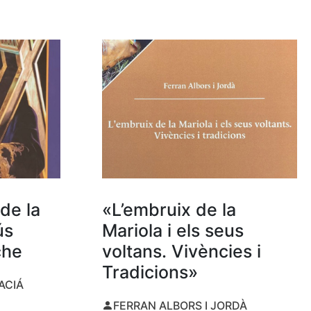
de la
«L’embruix de la
ús
Mariola i els seus
che
voltans. Vivències i
Tradicions»
ACIÁ
FERRAN ALBORS I JORDÀ