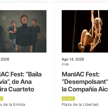
 2026
Ago 14, 2026
21:30
AC Fest: “Baila
ManIAC Fest:
uvia”, de Ana
“Desempolsant”
ira Cuarteto
la Compañía Aic
s
6 days
s de la Ermita
Plaza de la Libertad