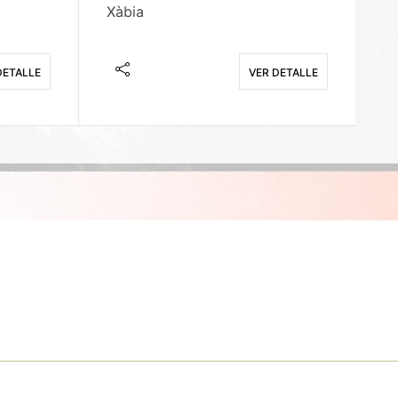
Xàbia
M
DETALLE
VER DETALLE