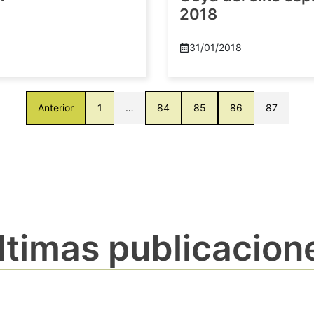
2018
8
31/01/2018
Anterior
1
…
84
85
86
87
ltimas publicacion