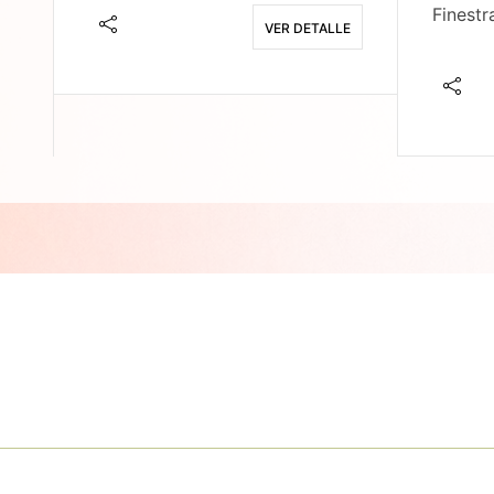
Finestr
VER DETALLE
E