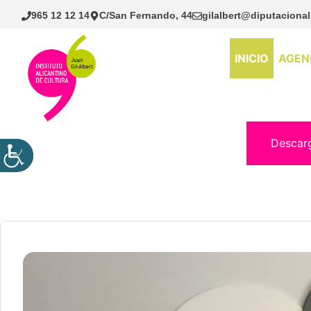
Saltar
965 12 12 14
C/San Fernando, 44
gilalbert@diputacional
al
contenido
INICIO
AGEN
Descar