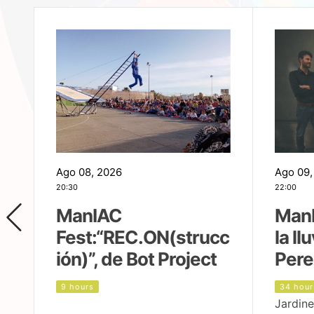
Ago 08, 2026
Ago 09,
20:30
22:00
ManIAC
ManI
Fest:“REC.ON(strucc
la ll
ión)”, de Bot Project
Pere
9 hours
34 hour
Jardine