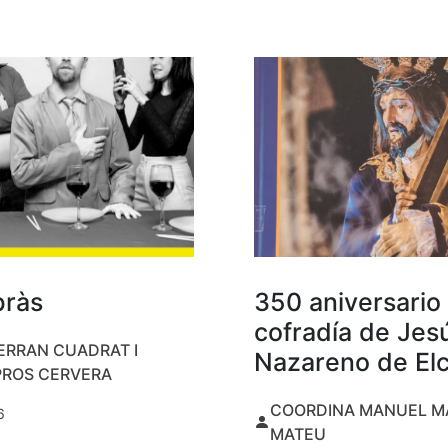
bràs
350 aniversario 
cofradía de Jes
ERRAN CUADRAT I
Nazareno de El
PROS CERVERA
COORDINA MANUEL M
6
MATEU