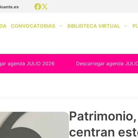
icante.es
DA
CONVOCATORIAS
BIBLIOTECA VIRTUAL
P
gar agenda JULIO 2026
Descarregar agenda JULI
Patrimonio, 
centran est