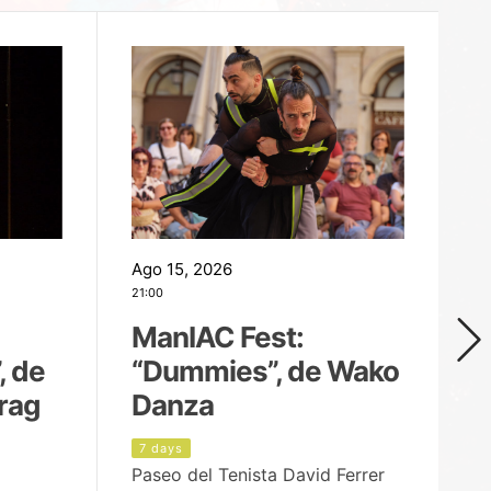
Ago 15, 2026
Ag
21:00
19
ManIAC Fest:
M
, de
“Dummies”, de Wako
n
rag
Danza
Í
7 days
8
Paseo del Tenista David Ferrer
Ce