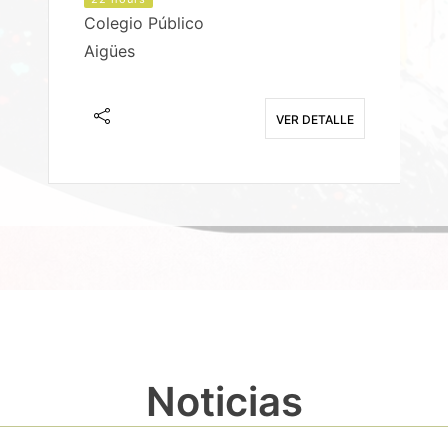
Colegio Público
Aigües
E
VER DETALLE
Noticias