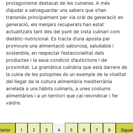
protagonisme destacat de les cuineres. A més
d’ajudar a salvaguardar uns sabers que s’han
transmès principalment per via oral de generació en
generació, els menjars recuperats han estat
actualitzats tant des del punt de vista culinari com
dietètic-nutricional. Es tracta d’una aposta per
promoure una alimentació saborosa, saludable i
sostenible, en respectar l’estacionalitat dels
productes i la seua condició d’autòctons i de
proximitat. La gramàtica culinària que està darrere de
la cuina de les polopines és un exemple de la vitalitat
del llegat de la cultura alimentària mediterrània
arrelada a uns hàbits culinaris, a unes costums
alimentàries i a un territori que cal reivindicar i fer
valdre.
terior
1
2
3
4
5
6
7
8
Sigue