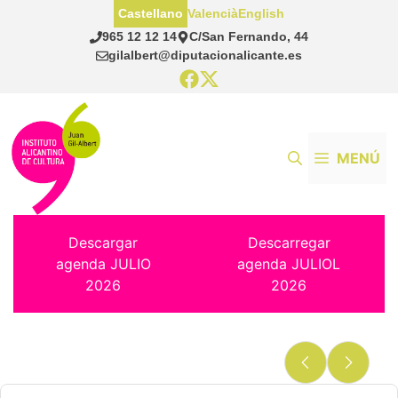
Saltar
Castellano
Valencià
English
al
965 12 12 14
C/San Fernando, 44
contenido
gilalbert@diputacionalicante.es
MENÚ
Descargar
Descarregar
agenda JULIO
agenda JULIOL
2026
2026