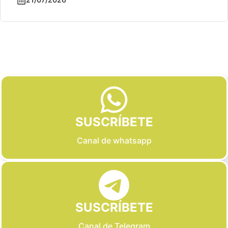
Slide 2 of 6
SUSCRÍBETE
Canal de whatsapp
SUSCRÍBETE
Canal de Telegram