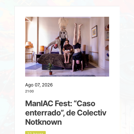
Ago 07, 2026
A
21:00
2
ManIAC Fest: “Caso
a
enterrado”, de Colectiv
Notknown
d
22 hours