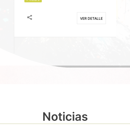
J
F
VER DETALLE
E
Noticias