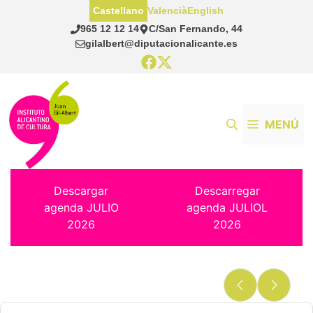
Saltar
Castellano
Valencià
English
al
965 12 12 14
C/San Fernando, 44
contenido
gilalbert@diputacionalicante.es
MENÚ
Descargar
Descarregar
agenda JULIO
agenda JULIOL
2026
2026