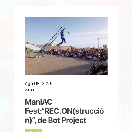
Ago 08, 2026
A
20:30
2
ManIAC
M
a
Fest:“REC.ON(strucció
l
n)”, de Bot Project
7 hours