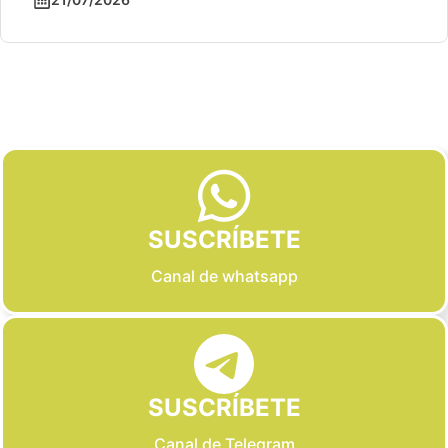
Slide 2 of 6
SUSCRÍBETE
Canal de whatsapp
SUSCRÍBETE
Canal de Telegram