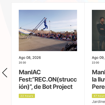
Ago 08, 2026
Ago 09,
20:30
22:00
ManIAC
ManI
Fest:“REC.ON(strucc
la ll
ión)”, de Bot Project
Pere
22 hours
47 hour
Jardine