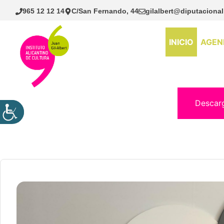
Saltar
965 12 12 14
C/San Fernando, 44
gilalbert@diputacional
al
contenido
INICIO
AGEN
Descar