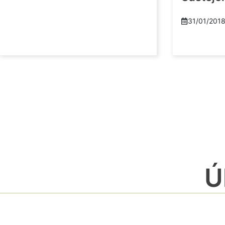
31/01/201
Ú