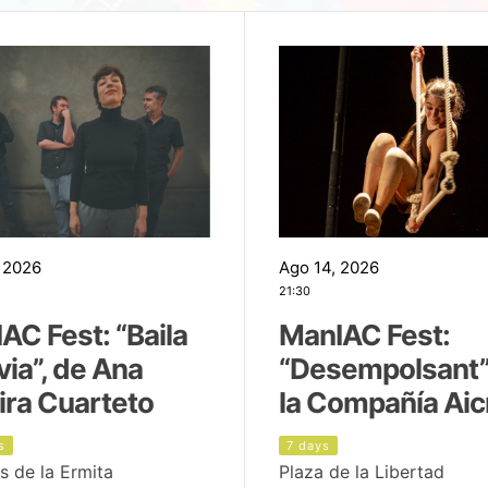
 2026
Ago 14, 2026
21:30
AC Fest: “Baila
ManIAC Fest:
uvia”, de Ana
“Desempolsant”
ira Cuarteto
la Compañía Aic
s
7 days
s de la Ermita
Plaza de la Libertad