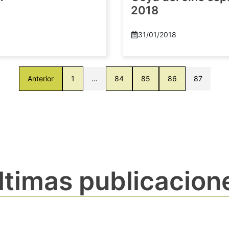
2018
8
31/01/2018
Anterior
1
…
84
85
86
87
ltimas publicacion