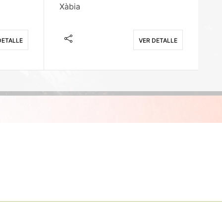
Xàbia
M
DETALLE
VER DETALLE