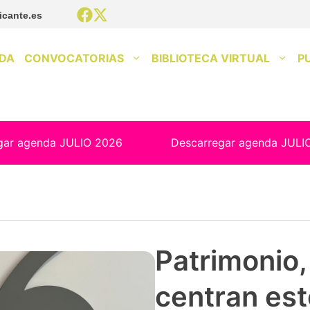
icante.es
DA
CONVOCATORIAS
BIBLIOTECA VIRTUAL
P
gar agenda JULIO 2026
Descarregar agenda JULI
Patrimonio, 
centran est