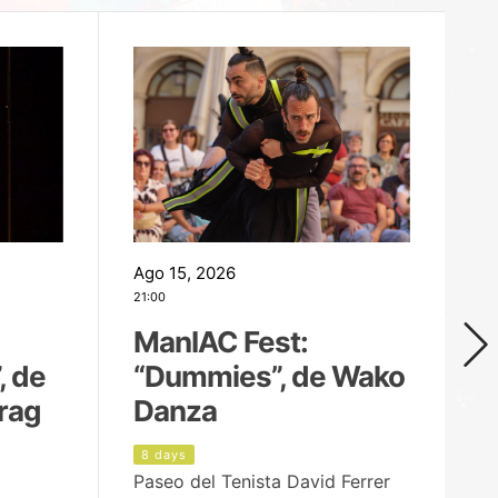
Ago 15, 2026
Ag
21:00
19
ManIAC Fest:
M
, de
“Dummies”, de Wako
n
rag
Danza
Í
8 days
9
Paseo del Tenista David Ferrer
Ce