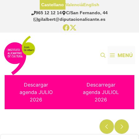
Saltar
Castellano
Valencià
English
al
965 12 12 14
C/San Fernando, 44
contenido
gilalbert@diputacionalicante.es
MENÚ
Descargar
Descarregar
agenda JULIO
agenda JULIOL
2026
2026