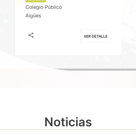
Colegio Público
Aigües
E
VER DETALLE
Noticias