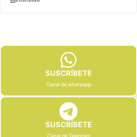
Slide 2 of 6
SUSCRÍBETE
Canal de whatsapp
SUSCRÍBETE
Canal de Telegram