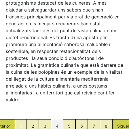
protagonisme destacat de les cuineres. A més
d’ajudar a salvaguardar uns sabers que s’han
transmès principalment per via oral de generació en
generació, els menjars recuperats han estat
actualitzats tant des del punt de vista culinari com
dietètic-nutricional. Es tracta d’una aposta per
promoure una alimentació saborosa, saludable i
sostenible, en respectar l’estacionalitat dels
productes i la seua condició d’autòctons i de
proximitat. La gramàtica culinària que està darrere de
la cuina de les polopines és un exemple de la vitalitat
del llegat de la cultura alimentària mediterrània
arrelada a uns hàbits culinaris, a unes costums
alimentàries i a un territori que cal reivindicar i fer
valdre.
terior
1
2
3
4
5
6
7
8
Sigue