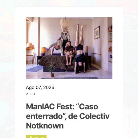
Ago 07, 2026
A
21:00
2
ManIAC Fest: “Caso
a
enterrado”, de Colectiv
Notknown
n
15 hours