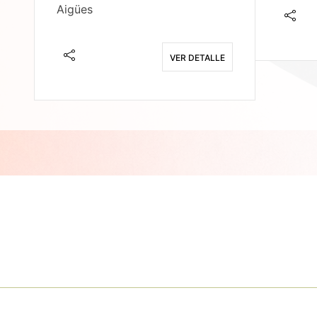
Aigües
E
VER DETALLE