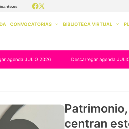
icante.es
DA
CONVOCATORIAS
BIBLIOTECA VIRTUAL
P
gar agenda JULIO 2026
Descarregar agenda JULI
Patrimonio, 
centran est