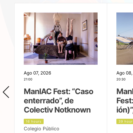
Ago 07, 2026
Ago 08,
21:00
20:30
ManIAC Fest: “Caso
Man
enterrado”, de
Fest
Colectiv Notknown
ión)”
16 hours
39 hour
Colegio Público