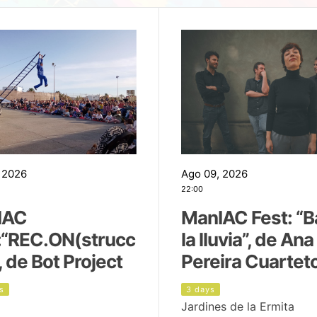
 2026
Ago 09, 2026
22:00
IAC
ManIAC Fest: “B
:“REC.ON(strucc
la lluvia”, de Ana
, de Bot Project
Pereira Cuartet
s
3 days
Jardines de la Ermita