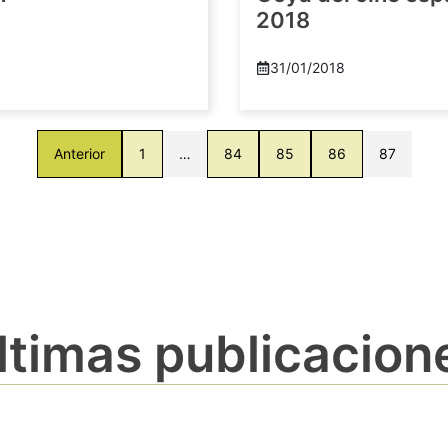
2018
8
31/01/2018
Anterior
1
…
84
85
86
87
ltimas publicacion