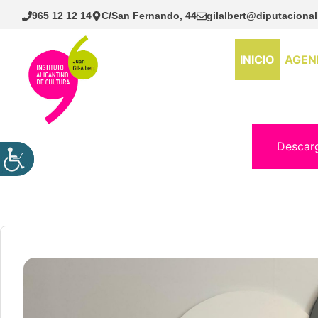
Saltar
965 12 12 14
C/San Fernando, 44
gilalbert@diputacional
al
contenido
INICIO
AGEN
Descar