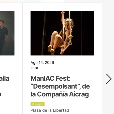
Ago 14, 2026
Ag
21:30
21
aila
ManIAC Fest:
M
“Desempolsant”, de
“
o
la Compañía Aicrag
D
8 days
9
Plaza de la Libertad
Pa