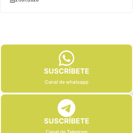
Slide 2 of 6
SUSCRÍBETE
Canal de whatsapp
SUSCRÍBETE
Canal de Telegram