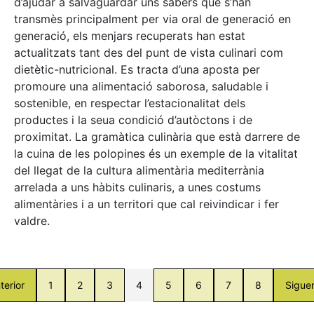
d’ajudar a salvaguardar uns sabers que s’han
transmès principalment per via oral de generació en
generació, els menjars recuperats han estat
actualitzats tant des del punt de vista culinari com
dietètic-nutricional. Es tracta d’una aposta per
promoure una alimentació saborosa, saludable i
sostenible, en respectar l’estacionalitat dels
productes i la seua condició d’autòctons i de
proximitat. La gramàtica culinària que està darrere de
la cuina de les polopines és un exemple de la vitalitat
del llegat de la cultura alimentària mediterrània
arrelada a uns hàbits culinaris, a unes costums
alimentàries i a un territori que cal reivindicar i fer
valdre.
terior
1
2
3
4
5
6
7
8
Sigue