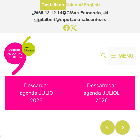
Saltar
Castellano
Valencià
English
al
965 12 12 14
C/San Fernando, 44
contenido
gilalbert@diputacionalicante.es
MENÚ
Descargar
Descarregar
agenda JULIO
agenda JULIOL
2026
2026