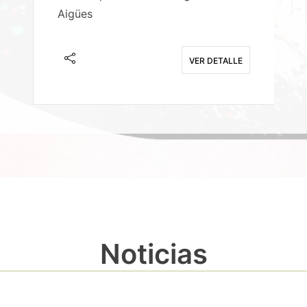
Aigües
A
E
VER DETALLE
Noticias