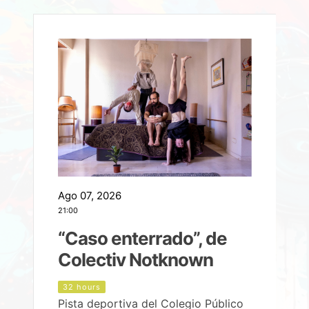
Ago 07, 2026
A
21:00
2
e
“Caso enterrado”, de
Colectiv Notknown
d
32 hours
Pista deportiva del Colegio Público
P