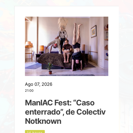
Ago 07, 2026
A
21:00
2
ManIAC Fest: “Caso
a
enterrado”, de Colectiv
Notknown
n
14 hours