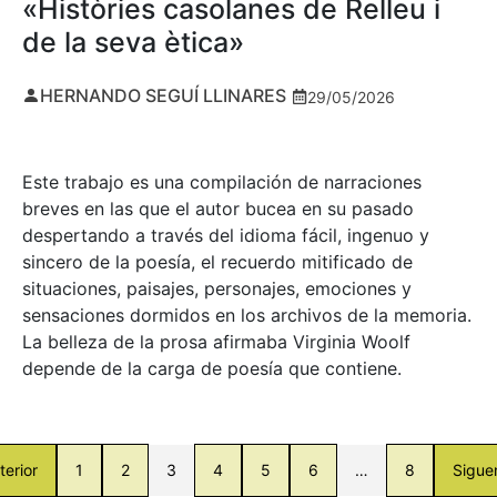
«Històries casolanes de Relleu i
de la seva ètica»
HERNANDO SEGUÍ LLINARES
29/05/2026
Este trabajo es una compilación de narraciones
breves en las que el autor bucea en su pasado
despertando a través del idioma fácil, ingenuo y
sincero de la poesía, el recuerdo mitificado de
situaciones, paisajes, personajes, emociones y
sensaciones dormidos en los archivos de la memoria.
La belleza de la prosa afirmaba Virginia Woolf
depende de la carga de poesía que contiene.
terior
1
2
3
4
5
6
…
8
Sigue