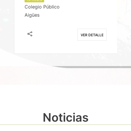
Colegio Público
Aigües
E
VER DETALLE
Noticias