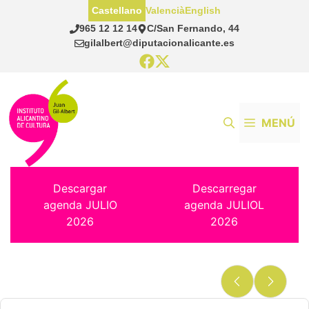
Saltar
Castellano
Valencià
English
al
965 12 12 14
C/San Fernando, 44
contenido
gilalbert@diputacionalicante.es
MENÚ
Descargar
Descarregar
agenda JULIO
agenda JULIOL
2026
2026