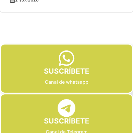
Slide 2 of 6
SUSCRÍBETE
Canal de whatsapp
SUSCRÍBETE
Canal de Telegram