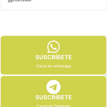
Slide 2 of 6
SUSCRÍBETE
Canal de whatsapp
SUSCRÍBETE
Canal de Telegram