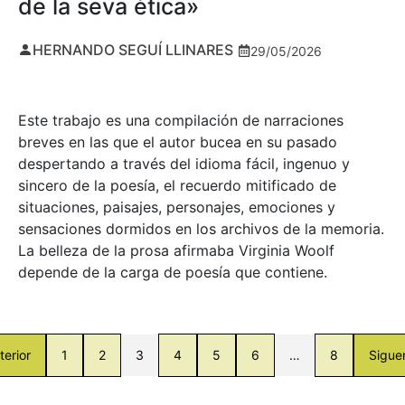
de la seva ètica»
HERNANDO SEGUÍ LLINARES
29/05/2026
Este trabajo es una compilación de narraciones
breves en las que el autor bucea en su pasado
despertando a través del idioma fácil, ingenuo y
sincero de la poesía, el recuerdo mitificado de
situaciones, paisajes, personajes, emociones y
sensaciones dormidos en los archivos de la memoria.
La belleza de la prosa afirmaba Virginia Woolf
depende de la carga de poesía que contiene.
terior
1
2
3
4
5
6
…
8
Sigue