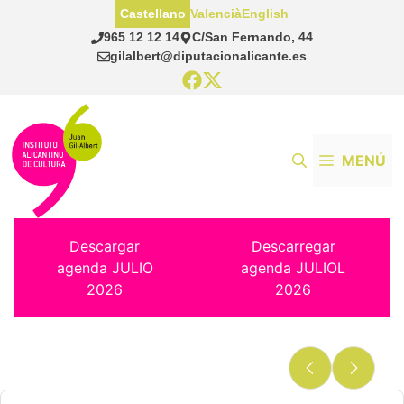
Saltar
Castellano
Valencià
English
al
965 12 12 14
C/San Fernando, 44
contenido
gilalbert@diputacionalicante.es
MENÚ
Descargar
Descarregar
agenda JULIO
agenda JULIOL
2026
2026