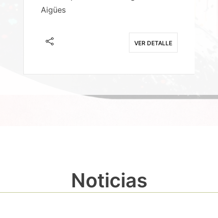
Aigües
A
E
VER DETALLE
Noticias