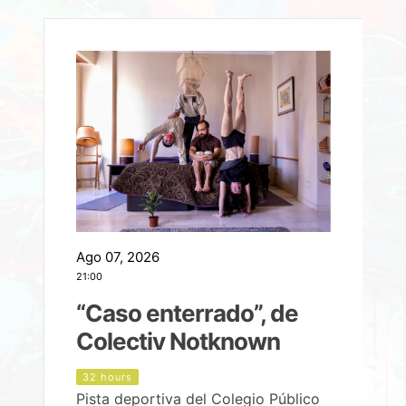
Ago 07, 2026
A
21:00
2
e
“Caso enterrado”, de
Colectiv Notknown
d
32 hours
Pista deportiva del Colegio Público
P