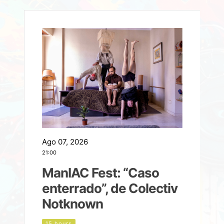
Ago 07, 2026
A
21:00
2
ManIAC Fest: “Caso
a
enterrado”, de Colectiv
Notknown
n
15 hours