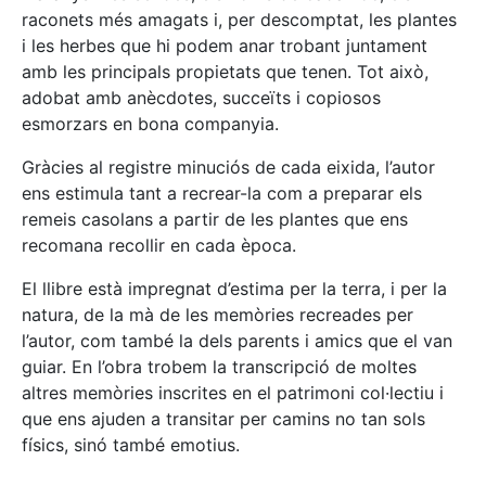
raconets més amagats i, per descomptat, les plantes
i les herbes que hi podem anar trobant juntament
amb les principals propietats que tenen. Tot això,
adobat amb anècdotes, succeïts i copiosos
esmorzars en bona companyia.
Gràcies al registre minuciós de cada eixida, l’autor
ens estimula tant a recrear-la com a preparar els
remeis casolans a partir de les plantes que ens
recomana recollir en cada època.
El llibre està impregnat d’estima per la terra, i per la
natura, de la mà de les memòries recreades per
l’autor, com també la dels parents i amics que el van
guiar. En l’obra trobem la transcripció de moltes
altres memòries inscrites en el patrimoni col·lectiu i
que ens ajuden a transitar per camins no tan sols
físics, sinó també emotius.