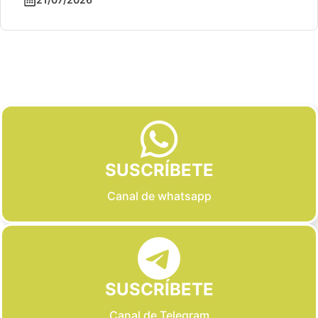
Slide 2 of 6
SUSCRÍBETE
Canal de whatsapp
SUSCRÍBETE
Canal de Telegram