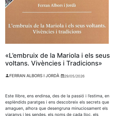
«L’embruix de la Mariola i els seus
voltans. Vivències i Tradicions»
FERRAN ALBORS I JORDÀ
29/05/2026
Este llibre, ens endinsa, des de la passió i l’estima, en
esplèndids paratges i ens descobreix els secrets que
amaguen, alhora que desengruna minuciosament els
viaranys i les sendes, els noms de cada lloc, els