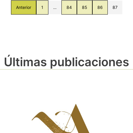
Anterior
1
…
84
85
86
87
Últimas publicaciones