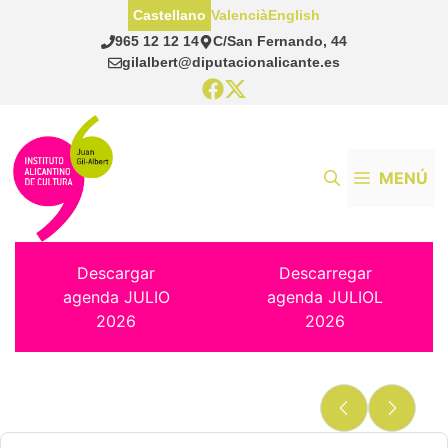
Saltar
Castellano
Valencià
English
al
965 12 12 14
C/San Fernando, 44
contenido
gilalbert@diputacionalicante.es
MENÚ
Descargar
Descarregar
agenda JULIO
agenda JULIOL
2026
2026