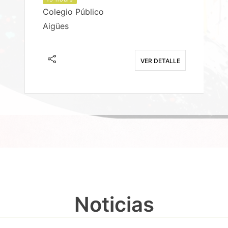
Colegio Público
Aigües
E
VER DETALLE
Noticias