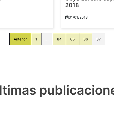
2018
8
31/01/2018
Anterior
1
…
84
85
86
87
ltimas publicacion