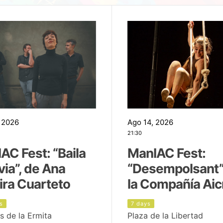
 2026
Ago 14, 2026
21:30
AC Fest: “Baila
ManIAC Fest:
uvia”, de Ana
“Desempolsant”
ira Cuarteto
la Compañía Aic
s
7 days
s de la Ermita
Plaza de la Libertad