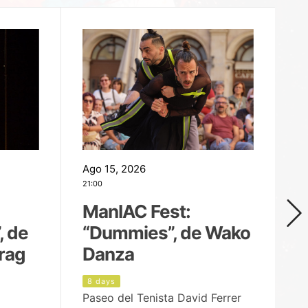
Ago 15, 2026
Ag
21:00
19
ManIAC Fest:
M
, de
“Dummies”, de Wako
n
rag
Danza
Í
8 days
9
Paseo del Tenista David Ferrer
Ce