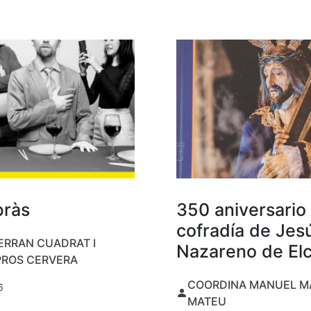
bràs
350 aniversario 
cofradía de Jes
ERRAN CUADRAT I
Nazareno de El
PROS CERVERA
COORDINA MANUEL M
6
MATEU