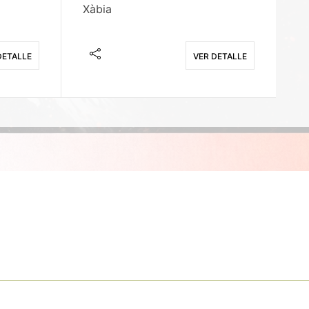
Xàbia
M
DETALLE
VER DETALLE