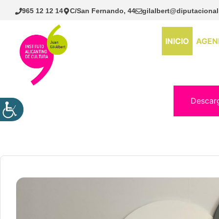
Saltar
965 12 12 14
C/San Fernando, 44
gilalbert@diputacional
al
contenido
INICIO
AGEN
Descar