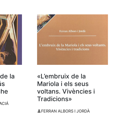
de la
«L’embruix de la
ús
Mariola i els seus
che
voltans. Vivències i
Tradicions»
ACIÁ
FERRAN ALBORS I JORDÀ