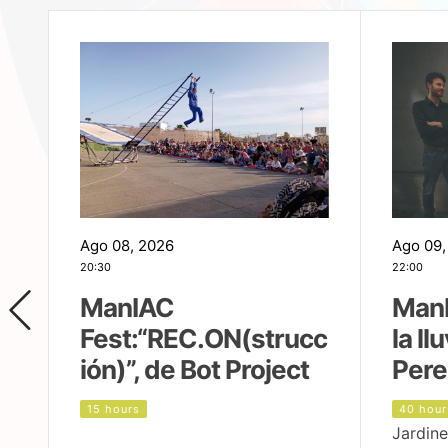
Ago 08, 2026
Ago 09,
20:30
22:00
ManIAC
ManI
Fest:“REC.ON(strucc
la ll
ión)”, de Bot Project
Pere
15 hours
40 hour
Jardine