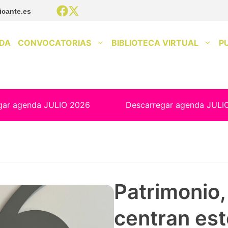
icante.es
DA
CONVOCATORIAS
BIBLIOTECA VIRTUAL
P
gar agenda JULIO 2026
Descarregar agenda JULI
Patrimonio, 
centran est