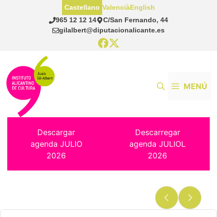
Saltar
Castellano
Valencià
English
al
965 12 12 14
C/San Fernando, 44
contenido
gilalbert@diputacionalicante.es
MENÚ
Descargar
Descarregar
agenda JULIO
agenda JULIOL
2026
2026