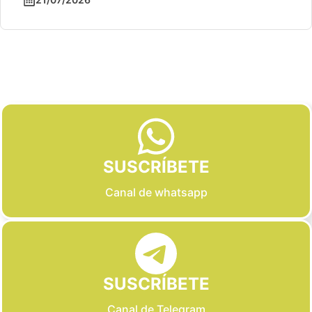
Slide 2 of 6
SUSCRÍBETE
Canal de whatsapp
SUSCRÍBETE
Canal de Telegram