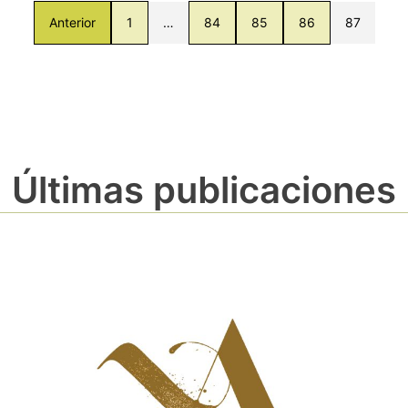
Anterior
1
…
84
85
86
87
Últimas publicaciones