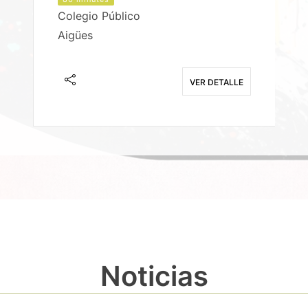
Colegio Público
Aigües
E
VER DETALLE
Noticias