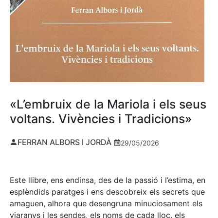
«L’embruix de la Mariola i els seus
voltans. Vivències i Tradicions»
FERRAN ALBORS I JORDÀ
29/05/2026
Este llibre, ens endinsa, des de la passió i l’estima, en
esplèndids paratges i ens descobreix els secrets que
amaguen, alhora que desengruna minuciosament els
viaranys i les sendes, els noms de cada lloc, els