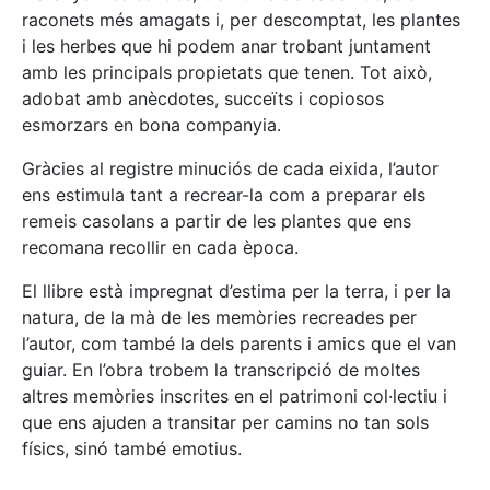
raconets més amagats i, per descomptat, les plantes
i les herbes que hi podem anar trobant juntament
amb les principals propietats que tenen. Tot això,
adobat amb anècdotes, succeïts i copiosos
esmorzars en bona companyia.
Gràcies al registre minuciós de cada eixida, l’autor
ens estimula tant a recrear-la com a preparar els
remeis casolans a partir de les plantes que ens
recomana recollir en cada època.
El llibre està impregnat d’estima per la terra, i per la
natura, de la mà de les memòries recreades per
l’autor, com també la dels parents i amics que el van
guiar. En l’obra trobem la transcripció de moltes
altres memòries inscrites en el patrimoni col·lectiu i
que ens ajuden a transitar per camins no tan sols
físics, sinó també emotius.