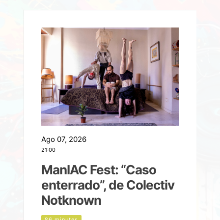
Ago 07, 2026
A
21:00
2
ManIAC Fest: “Caso
a
enterrado”, de Colectiv
Notknown
n
86 minutes