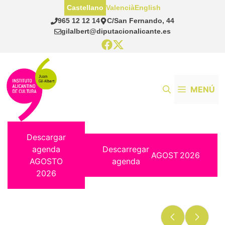
Saltar
Castellano
Valencià
English
al
965 12 12 14
C/San Fernando, 44
contenido
gilalbert@diputacionalicante.es
MENÚ
Descargar
agenda
Descarregar
AGOST
2026
AGOSTO
agenda
2026