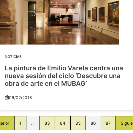
NOTICIAS
La pintura de Emilio Varela centra una
nueva sesión del ciclo ‘Descubre una
obra de arte en el MUBAG’
06/02/2018
erior
1
…
83
84
85
86
87
Siguie