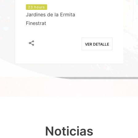
23 hours
Jardines de la Ermita
P
Finestrat
S
E
VER DETALLE
Noticias