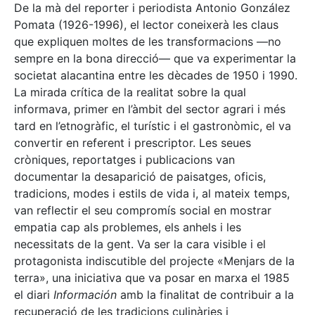
De la mà del reporter i periodista Antonio González
Pomata (1926-1996), el lector coneixerà les claus
que expliquen moltes de les transformacions —no
sempre en la bona direcció— que va experimentar la
societat alacantina entre les dècades de 1950 i 1990.
La mirada crítica de la realitat sobre la qual
informava, primer en l’àmbit del sector agrari i més
tard en l’etnogràfic, el turístic i el gastronòmic, el va
convertir en referent i prescriptor. Les seues
cròniques, reportatges i publicacions van
documentar la desaparició de paisatges, oficis,
tradicions, modes i estils de vida i, al mateix temps,
van reflectir el seu compromís social en mostrar
empatia cap als problemes, els anhels i les
necessitats de la gent. Va ser la cara visible i el
protagonista indiscutible del projecte «Menjars de la
terra», una iniciativa que va posar en marxa el 1985
el diari
Información
amb la finalitat de contribuir a la
recuperació de les tradicions culinàries i