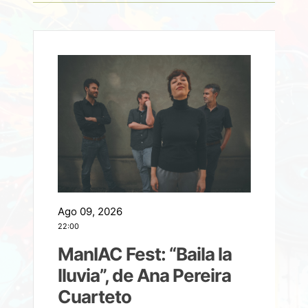
Ago 09, 2026
A
22:00
21
ManIAC Fest: “Baila la
a
lluvia”, de Ana Pereira
Cuarteto