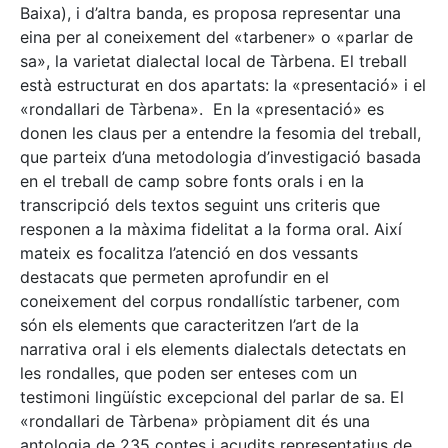
Baixa), i d’altra banda, es proposa representar una
eina per al coneixement del «tarbener» o «parlar de
sa», la varietat dialectal local de Tàrbena. El treball
està estructurat en dos apartats: la «presentació» i el
«rondallari de Tàrbena». En la «presentació» es
donen les claus per a entendre la fesomia del treball,
que parteix d’una metodologia d’investigació basada
en el treball de camp sobre fonts orals i en la
transcripció dels textos seguint uns criteris que
responen a la màxima fidelitat a la forma oral. Així
mateix es focalitza l’atenció en dos vessants
destacats que permeten aprofundir en el
coneixement del corpus rondallístic tarbener, com
són els elements que caracteritzen l’art de la
narrativa oral i els elements dialectals detectats en
les rondalles, que poden ser enteses com un
testimoni lingüístic excepcional del parlar de sa. El
«rondallari de Tàrbena» pròpiament dit és una
antologia de 235 contes i acudits representatius de