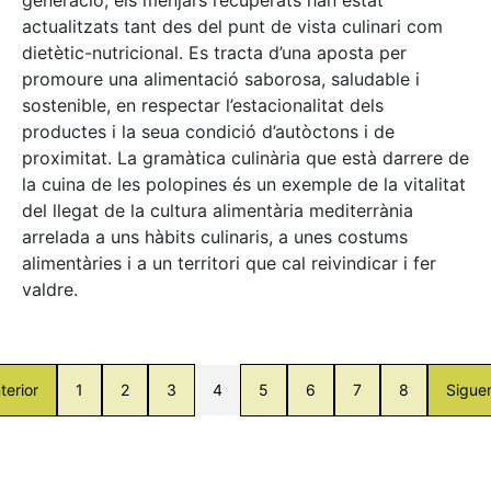
actualitzats tant des del punt de vista culinari com
dietètic-nutricional. Es tracta d’una aposta per
promoure una alimentació saborosa, saludable i
sostenible, en respectar l’estacionalitat dels
productes i la seua condició d’autòctons i de
proximitat. La gramàtica culinària que està darrere de
la cuina de les polopines és un exemple de la vitalitat
del llegat de la cultura alimentària mediterrània
arrelada a uns hàbits culinaris, a unes costums
alimentàries i a un territori que cal reivindicar i fer
valdre.
terior
1
2
3
4
5
6
7
8
Sigue