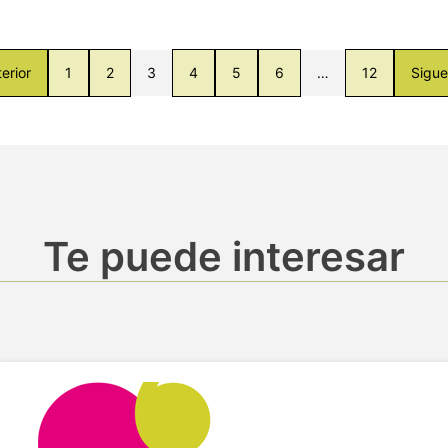
erior
1
2
3
4
5
6
…
12
Sigue
Te puede interesar