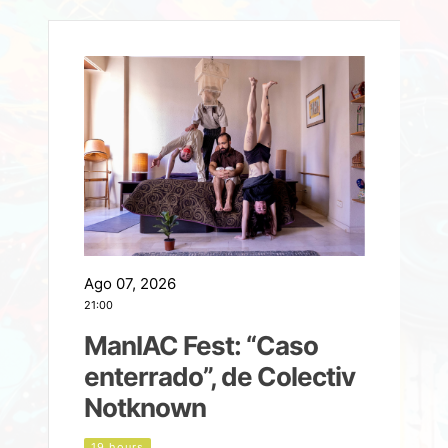
Ago 07, 2026
A
21:00
2
ManIAC Fest: “Caso
a
enterrado”, de Colectiv
Notknown
n
19 hours