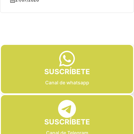
Slide 2 of 6
SUSCRÍBETE
Canal de whatsapp
SUSCRÍBETE
Canal de Telegram