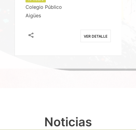
Colegio Público
Aigües
E
VER DETALLE
Noticias