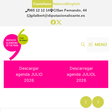
Saltar
Castellano
Valencià
English
al
965 12 12 14
C/San Fernando, 44
contenido
gilalbert@diputacionalicante.es
MENÚ
Descargar
Descarregar
agenda JULIO
agenda JULIOL
2026
2026