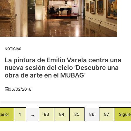
NOTICIAS
La pintura de Emilio Varela centra una
nueva sesión del ciclo ‘Descubre una
obra de arte en el MUBAG’
06/02/2018
erior
1
…
83
84
85
86
87
Siguie