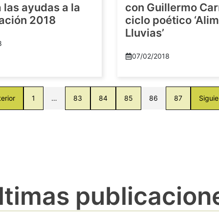
las ayudas a la
con Guillermo Car
gación 2018
ciclo poético ‘Al
Lluvias’
8
07/02/2018
erior
1
…
83
84
85
86
87
Siguie
ltimas publicacion