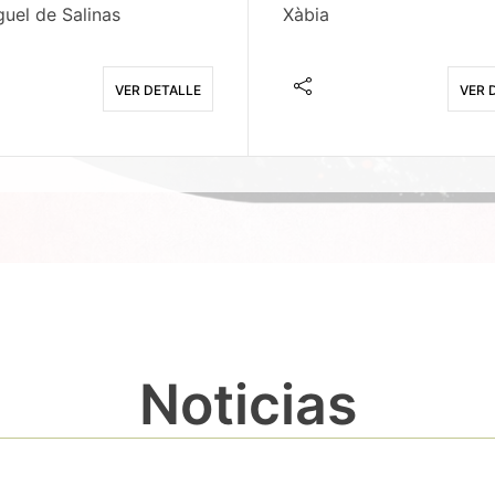
uel de Salinas
Xàbia
VER DETALLE
VER 
Noticias