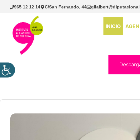
Saltar
965 12 12 14
C/San Fernando, 44
gilalbert@diputacional
al
contenido
INICIO
AGEN
Descarg