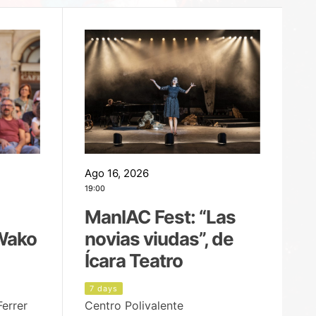
Ago 16, 2026
Ag
19:00
22
ManIAC Fest: “Las
M
Wako
novias viudas”, de
l
Ícara Teatro
P
7 days
1
Ferrer
Centro Polivalente
Ja