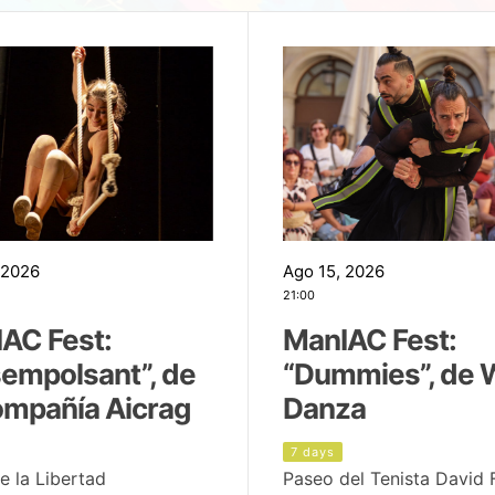
 2026
Ago 15, 2026
21:00
AC Fest:
ManIAC Fest:
empolsant”, de
“Dummies”, de 
ompañía Aicrag
Danza
7 days
e la Libertad
Paseo del Tenista David 