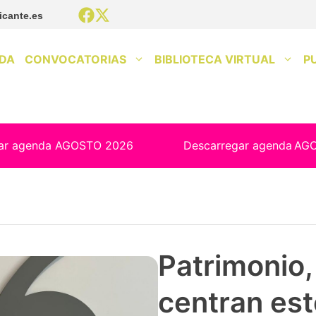
icante.es
DA
CONVOCATORIAS
BIBLIOTECA VIRTUAL
P
ar agenda AGOSTO 2026
Descarregar agenda
AG
Patrimonio, 
centran est