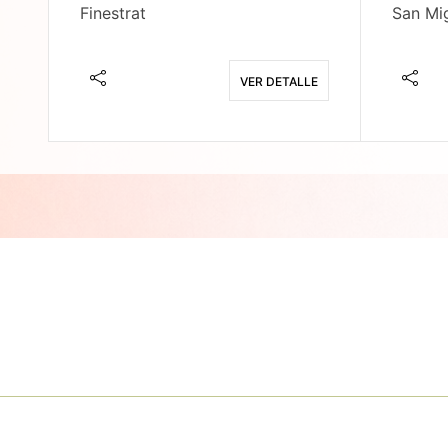
Finestrat
San Mig
E
VER DETALLE