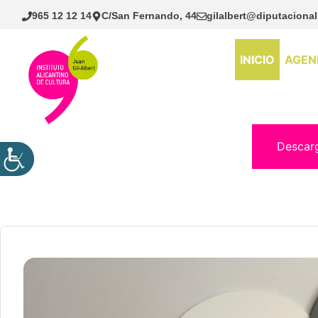
Saltar
965 12 12 14
C/San Fernando, 44
gilalbert@diputacional
al
contenido
INICIO
AGEN
Descar