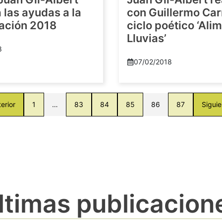
las ayudas a la
con Guillermo Car
gación 2018
ciclo poético ‘Al
Lluvias’
8
07/02/2018
erior
1
…
83
84
85
86
87
Siguie
ltimas publicacion