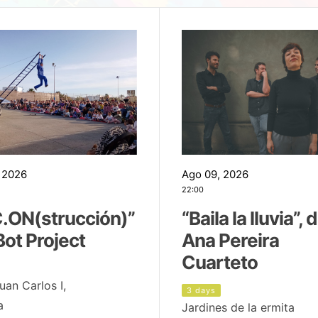
 2026
Ago 09, 2026
22:00
.ON(strucción)”
“Baila la lluvia”, 
Bot Project
Ana Pereira
Cuarteto
uan Carlos I,
3 days
a
Jardines de la ermita