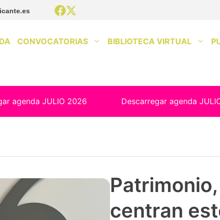
icante.es
DA
CONVOCATORIAS
BIBLIOTECA VIRTUAL
P
gar agenda JULIO 2026
Descarregar agenda JULI
Patrimonio, 
centran est