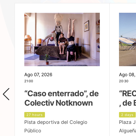
Ago 07, 2026
Ago 08,
21:00
20:30
,
“Caso enterrado”, de
“REC
Colectiv Notknown
, de 
27 hours
2 days
Pista deportiva del Colegio
Plaza J
Público
Algueñ