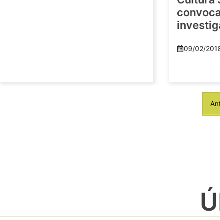
convoca 
investi
09/02/201
Ant
Ú