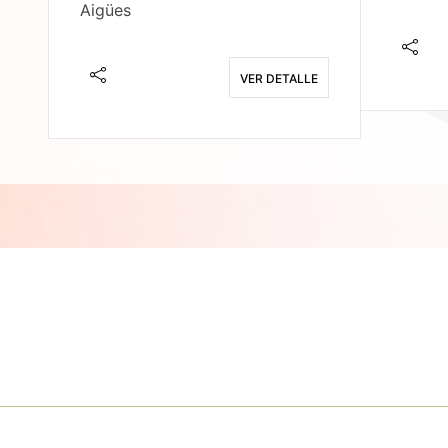
Aigües
E
VER DETALLE