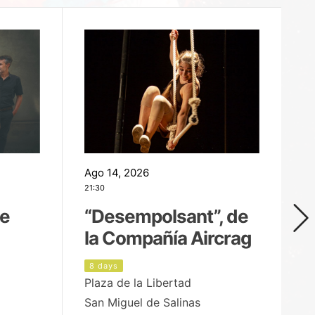
Ago 14, 2026
Ag
21:30
21
de
“Desempolsant”, de
“
la Compañía Aircrag
D
8 days
9
Plaza de la Libertad
pa
San Miguel de Salinas
X