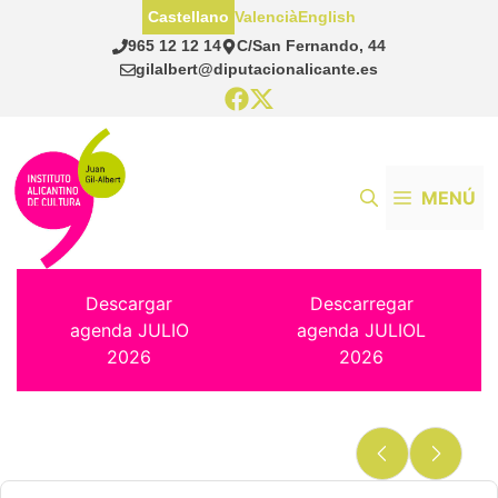
Saltar
Castellano
Valencià
English
al
965 12 12 14
C/San Fernando, 44
contenido
gilalbert@diputacionalicante.es
MENÚ
Descargar
Descarregar
agenda JULIO
agenda JULIOL
2026
2026