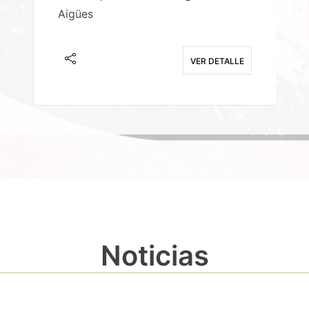
Aigües
A
E
VER DETALLE
Noticias