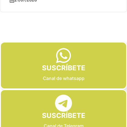
Slide 2 of 6
SUSCRÍBETE
Canal de whatsapp
SUSCRÍBETE
Canal de Telegram