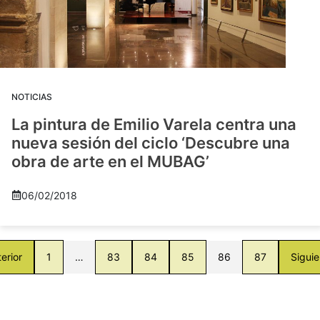
NOTICIAS
La pintura de Emilio Varela centra una
nueva sesión del ciclo ‘Descubre una
obra de arte en el MUBAG’
06/02/2018
erior
1
…
83
84
85
86
87
Siguie