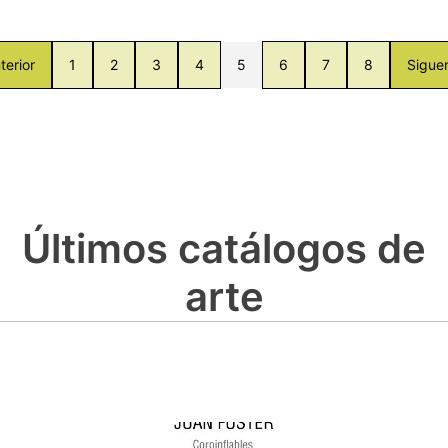
terior
1
2
3
4
5
6
7
8
Sigue
Últimos catálogos de
arte