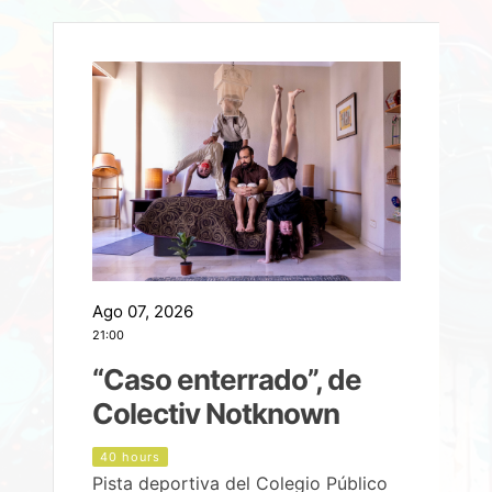
Ago 07, 2026
A
21:00
2
e
“Caso enterrado”, de
Colectiv Notknown
d
40 hours
Pista deportiva del Colegio Público
P