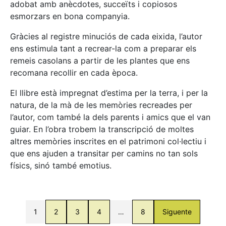
adobat amb anècdotes, succeïts i copiosos
esmorzars en bona companyia.
Gràcies al registre minuciós de cada eixida, l’autor
ens estimula tant a recrear-la com a preparar els
remeis casolans a partir de les plantes que ens
recomana recollir en cada època.
El llibre està impregnat d’estima per la terra, i per la
natura, de la mà de les memòries recreades per
l’autor, com també la dels parents i amics que el van
guiar. En l’obra trobem la transcripció de moltes
altres memòries inscrites en el patrimoni col·lectiu i
que ens ajuden a transitar per camins no tan sols
físics, sinó també emotius.
1
2
3
4
…
8
Siguente