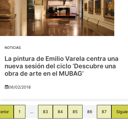
NOTICIAS
La pintura de Emilio Varela centra una
nueva sesión del ciclo ‘Descubre una
obra de arte en el MUBAG’
06/02/2018
erior
1
…
83
84
85
86
87
Siguie