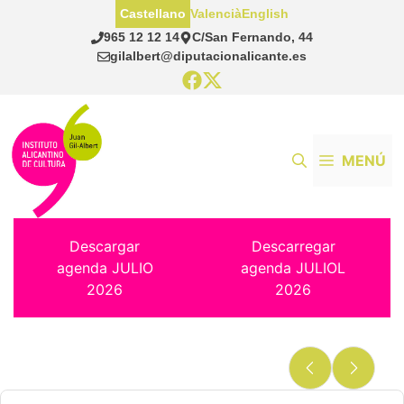
Saltar
Castellano
Valencià
English
al
965 12 12 14
C/San Fernando, 44
contenido
gilalbert@diputacionalicante.es
MENÚ
Descargar
Descarregar
agenda JULIO
agenda JULIOL
2026
2026