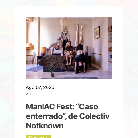
Ago 07, 2026
A
21:00
2
ManIAC Fest: “Caso
a
enterrado”, de Colectiv
Notknown
n
89 minutes