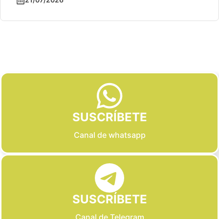
Slide 2 of 6
SUSCRÍBETE
Canal de whatsapp
SUSCRÍBETE
Canal de Telegram