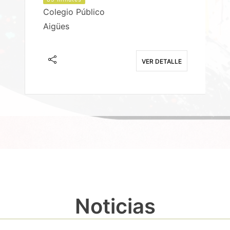
Colegio Público
Aigües
E
VER DETALLE
Noticias