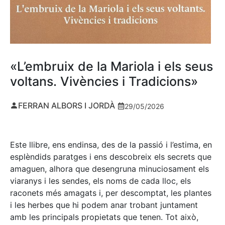
«L’embruix de la Mariola i els seus
voltans. Vivències i Tradicions»
FERRAN ALBORS I JORDÀ
29/05/2026
Este llibre, ens endinsa, des de la passió i l’estima, en
esplèndids paratges i ens descobreix els secrets que
amaguen, alhora que desengruna minuciosament els
viaranys i les sendes, els noms de cada lloc, els
raconets més amagats i, per descomptat, les plantes
i les herbes que hi podem anar trobant juntament
amb les principals propietats que tenen. Tot això,