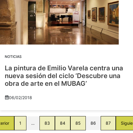
NOTICIAS
La pintura de Emilio Varela centra una
nueva sesión del ciclo ‘Descubre una
obra de arte en el MUBAG’
06/02/2018
erior
1
…
83
84
85
86
87
Siguie