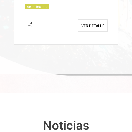
45 minutes
J
F
VER DETALLE
E
Noticias