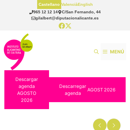
Saltar
Castellano
Valencià
English
al
965 12 12 14
C/San Fernando, 44
contenido
gilalbert@diputacionalicante.es
MENÚ
Descargar
agenda
Descarregar
AGOST
2026
AGOSTO
agenda
2026