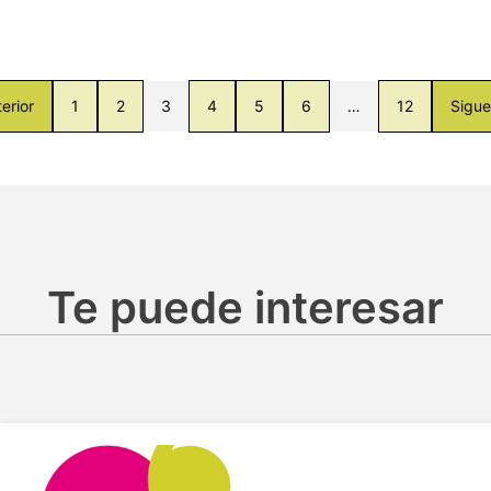
erior
1
2
3
4
5
6
…
12
Sigue
Te puede interesar