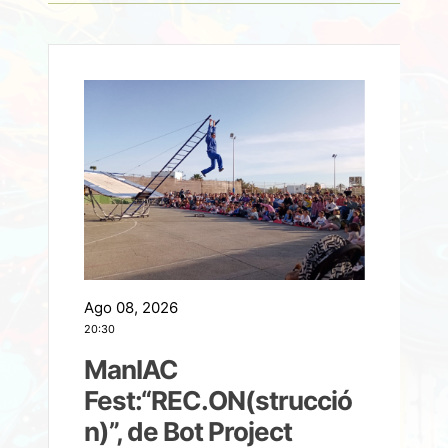
Ago 08, 2026
A
20:30
2
ManIAC
M
a
Fest:“REC.ON(strucció
l
n)”, de Bot Project