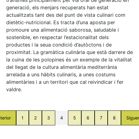
generació, els menjars recuperats han estat
actualitzats tant des del punt de vista culinari com
dietètic-nutricional. Es tracta d’una aposta per
promoure una alimentació saborosa, saludable i
sostenible, en respectar l’estacionalitat dels
productes i la seua condició d’autòctons i de
proximitat. La gramàtica culinària que està darrere de
la cuina de les polopines és un exemple de la vitalitat
del llegat de la cultura alimentària mediterrània
arrelada a uns hàbits culinaris, a unes costums
alimentàries i a un territori que cal reivindicar i fer
valdre.
terior
1
2
3
4
5
6
7
8
Sigue