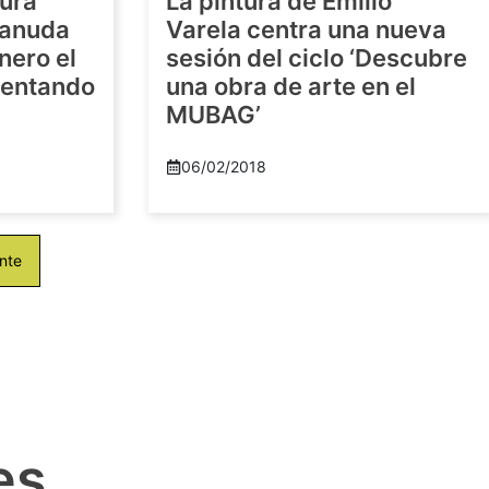
tura
La pintura de Emilio
eanuda
Varela centra una nueva
nero el
sesión del ciclo ‘Descubre
imentando
una obra de arte en el
MUBAG’
06/02/2018
nte
es