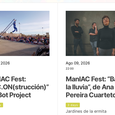
 2026
Ago 09, 2026
22:00
AC Fest:
ManIAC Fest: “B
.ON(strucción)”
la lluvia”, de Ana
Bot Project
Pereira Cuartet
s
3 days
Jardines de la ermita