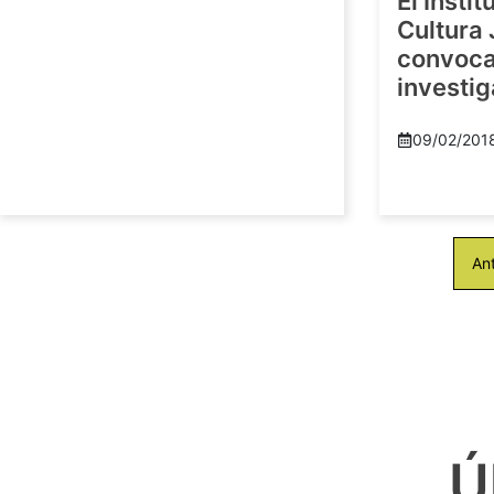
El Insti
Cultura 
convoca 
investi
09/02/201
Ant
Ú