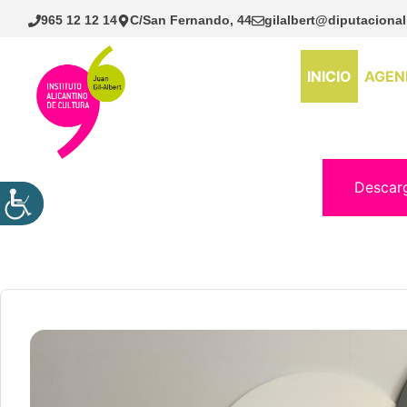
Saltar
965 12 12 14
C/San Fernando, 44
gilalbert@diputacional
al
contenido
INICIO
AGEN
Descar