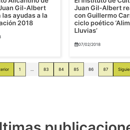
tuto Alicantino de
El Instituto de Cul
Juan Gil-Albert
Juan Gil-Albert r
las ayudas a la
con Guillermo Car
gación 2018
ciclo poético ‘Al
Lluvias’
8
07/02/2018
erior
1
…
83
84
85
86
87
Siguie
ltimas publicacion