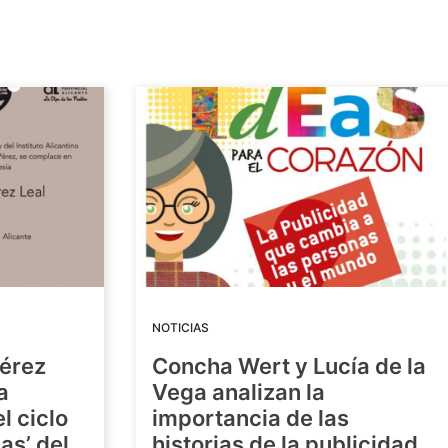
NOTICIAS
Pérez
Concha Wert y Lucía de la
a
Vega analizan la
l ciclo
importancia de las
as’ del
historias de la publicidad