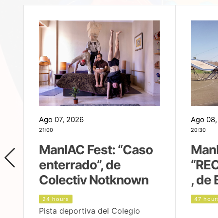
Ago 07, 2026
Ago 08,
21:00
20:30
ManIAC Fest: “Caso
ManI
enterrado”, de
“REC
Colectiv Notknown
, de 
24 hours
47 hour
Pista deportiva del Colegio