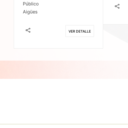
Público
Aigües
E
VER DETALLE