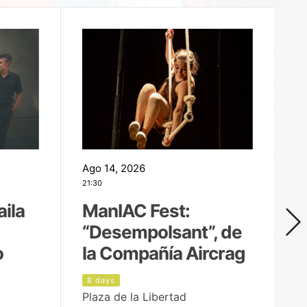
Ago 14, 2026
Ag
21:30
21
aila
ManIAC Fest:
M
“Desempolsant”, de
“
o
la Compañía Aircrag
D
8 days
9
Plaza de la Libertad
pa