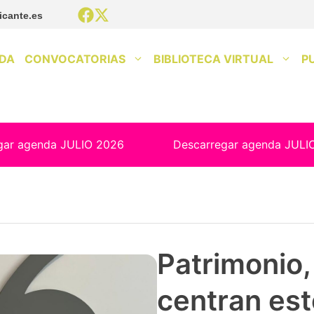
icante.es
DA
CONVOCATORIAS
BIBLIOTECA VIRTUAL
P
gar agenda JULIO 2026
Descarregar agenda JULI
Patrimonio, 
centran est