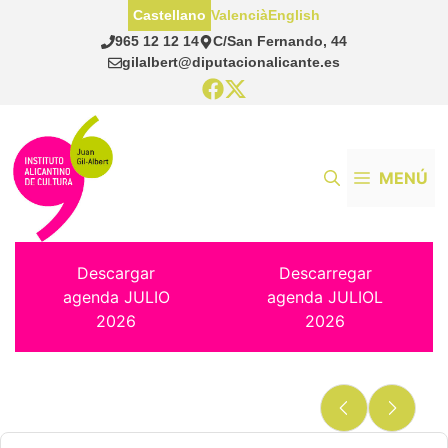
Saltar
Castellano
Valencià
English
al
965 12 12 14
C/San Fernando, 44
contenido
gilalbert@diputacionalicante.es
MENÚ
Descargar
Descarregar
agenda JULIO
agenda JULIOL
2026
2026