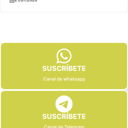
Slide 2 of 6
SUSCRÍBETE
Canal de whatsapp
SUSCRÍBETE
Canal de Telegram