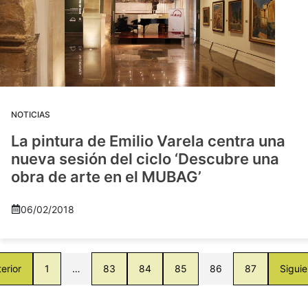
NOTICIAS
La pintura de Emilio Varela centra una
nueva sesión del ciclo ‘Descubre una
obra de arte en el MUBAG’
06/02/2018
erior
1
…
83
84
85
86
87
Siguie