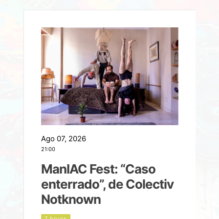
Ago 07, 2026
A
21:00
2
ManIAC Fest: “Caso
a
enterrado”, de Colectiv
Notknown
n
7 hours