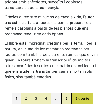
adobat amb anècdotes, succeïts i copiosos
esmorzars en bona companyia.
Gràcies al registre minuciós de cada eixida, l’autor
ens estimula tant a recrear-la com a preparar els
remeis casolans a partir de les plantes que ens
recomana recollir en cada època.
El llibre està impregnat d’estima per la terra, i per la
natura, de la mà de les memòries recreades per
l’autor, com també la dels parents i amics que el van
guiar. En l’obra trobem la transcripció de moltes
altres memòries inscrites en el patrimoni col·lectiu i
que ens ajuden a transitar per camins no tan sols
físics, sinó també emotius.
1
2
3
4
…
8
Siguente