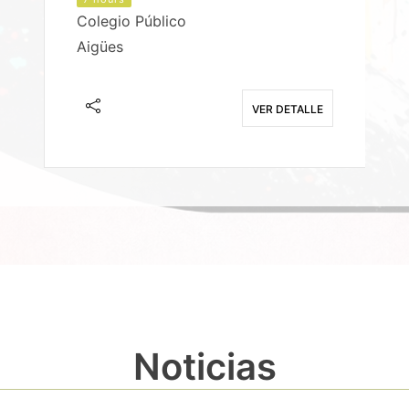
Colegio Público
Aigües
E
VER DETALLE
Noticias