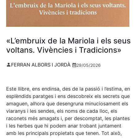
«L’embruix de la Mariola i els seus
voltans. Vivències i Tradicions»
FERRAN ALBORS I JORDÀ
29/05/2026
Este llibre, ens endinsa, des de la passió i l’estima, en
esplèndids paratges i ens descobreix els secrets que
amaguen, alhora que desengruna minuciosament els
viaranys i les sendes, els noms de cada lloc, els
raconets més amagats i, per descomptat, les plantes
i les herbes que hi podem anar trobant juntament
amb les principals propietats que tenen. Tot això,