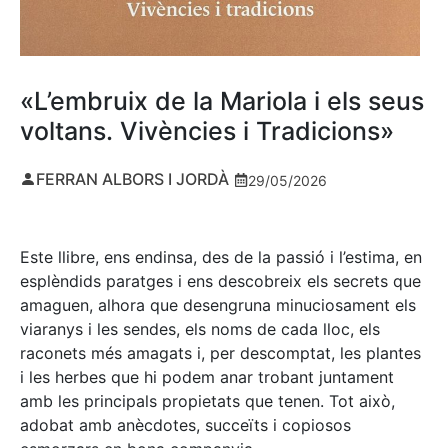
«L’embruix de la Mariola i els seus
voltans. Vivències i Tradicions»
FERRAN ALBORS I JORDÀ
29/05/2026
Este llibre, ens endinsa, des de la passió i l’estima, en
esplèndids paratges i ens descobreix els secrets que
amaguen, alhora que desengruna minuciosament els
viaranys i les sendes, els noms de cada lloc, els
raconets més amagats i, per descomptat, les plantes
i les herbes que hi podem anar trobant juntament
amb les principals propietats que tenen. Tot això,
adobat amb anècdotes, succeïts i copiosos