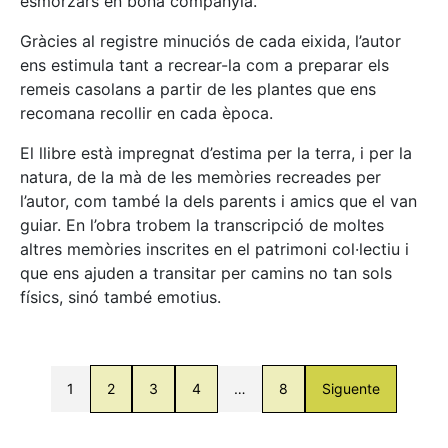
esmorzars en bona companyia.
Gràcies al registre minuciós de cada eixida, l’autor
ens estimula tant a recrear-la com a preparar els
remeis casolans a partir de les plantes que ens
recomana recollir en cada època.
El llibre està impregnat d’estima per la terra, i per la
natura, de la mà de les memòries recreades per
l’autor, com també la dels parents i amics que el van
guiar. En l’obra trobem la transcripció de moltes
altres memòries inscrites en el patrimoni col·lectiu i
que ens ajuden a transitar per camins no tan sols
físics, sinó també emotius.
1
2
3
4
…
8
Siguente