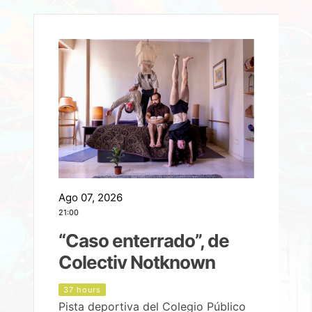
Ago 07, 2026
A
21:00
2
e
“Caso enterrado”, de
Colectiv Notknown
d
37 hours
Pista deportiva del Colegio Público
P