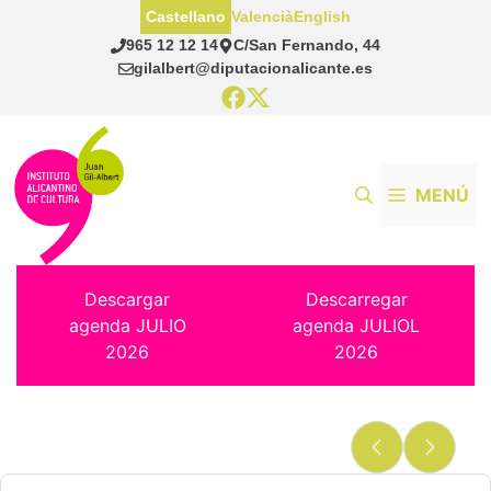
Saltar
Castellano
Valencià
English
al
965 12 12 14
C/San Fernando, 44
contenido
gilalbert@diputacionalicante.es
MENÚ
Descargar
Descarregar
agenda JULIO
agenda JULIOL
2026
2026