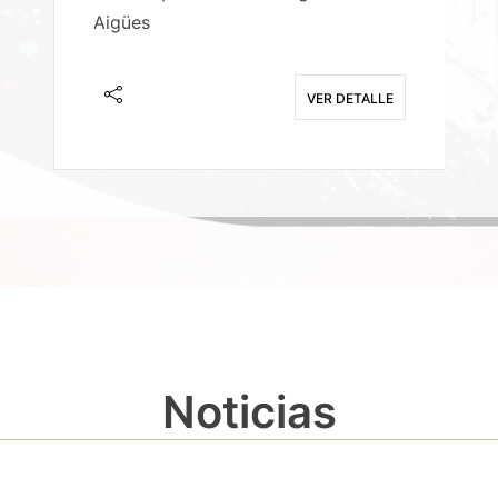
Aigües
A
E
VER DETALLE
Noticias