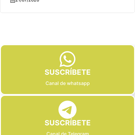
Slide 2 of 6
SUSCRÍBETE
Canal de whatsapp
SUSCRÍBETE
Canal de Telegram