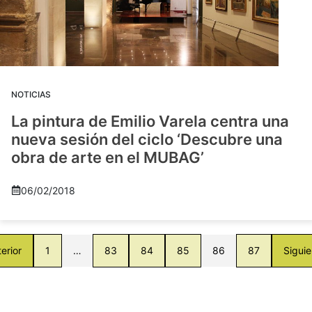
NOTICIAS
La pintura de Emilio Varela centra una
nueva sesión del ciclo ‘Descubre una
obra de arte en el MUBAG’
06/02/2018
erior
1
…
83
84
85
86
87
Siguie