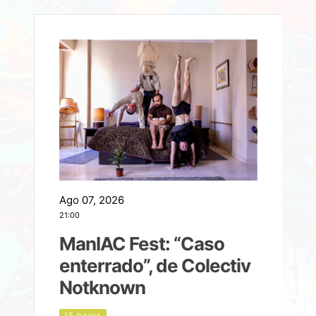
Ago 07, 2026
A
21:00
2
ManIAC Fest: “Caso
a
enterrado”, de Colectiv
Notknown
n
15 hours