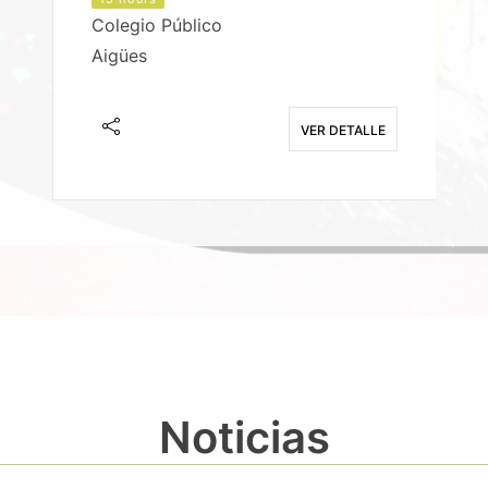
Colegio Público
Aigües
E
VER DETALLE
Noticias