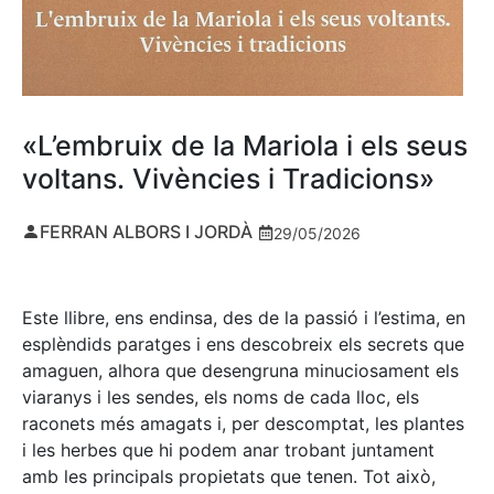
«L’embruix de la Mariola i els seus
voltans. Vivències i Tradicions»
FERRAN ALBORS I JORDÀ
29/05/2026
Este llibre, ens endinsa, des de la passió i l’estima, en
esplèndids paratges i ens descobreix els secrets que
amaguen, alhora que desengruna minuciosament els
viaranys i les sendes, els noms de cada lloc, els
raconets més amagats i, per descomptat, les plantes
i les herbes que hi podem anar trobant juntament
amb les principals propietats que tenen. Tot això,