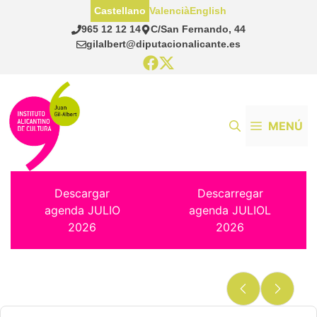
Saltar
Castellano
Valencià
English
al
965 12 12 14
C/San Fernando, 44
contenido
gilalbert@diputacionalicante.es
MENÚ
Descargar
Descarregar
agenda JULIO
agenda JULIOL
2026
2026