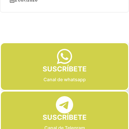
Slide 2 of 6
SUSCRÍBETE
Canal de whatsapp
SUSCRÍBETE
Canal de Telegram