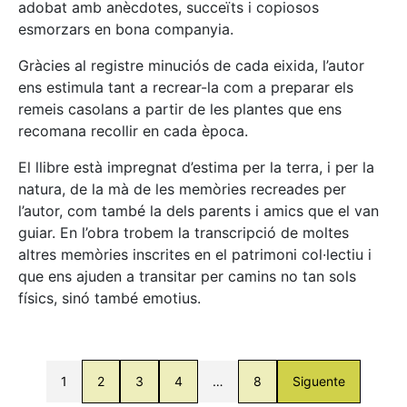
adobat amb anècdotes, succeïts i copiosos
esmorzars en bona companyia.
Gràcies al registre minuciós de cada eixida, l’autor
ens estimula tant a recrear-la com a preparar els
remeis casolans a partir de les plantes que ens
recomana recollir en cada època.
El llibre està impregnat d’estima per la terra, i per la
natura, de la mà de les memòries recreades per
l’autor, com també la dels parents i amics que el van
guiar. En l’obra trobem la transcripció de moltes
altres memòries inscrites en el patrimoni col·lectiu i
que ens ajuden a transitar per camins no tan sols
físics, sinó també emotius.
1
2
3
4
…
8
Siguente