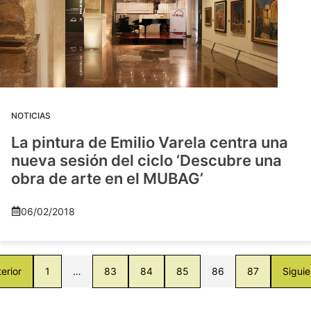
NOTICIAS
La pintura de Emilio Varela centra una
nueva sesión del ciclo ‘Descubre una
obra de arte en el MUBAG’
06/02/2018
erior
1
…
83
84
85
86
87
Siguie