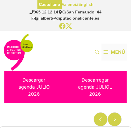
Saltar
Castellano
Valencià
English
al
965 12 12 14
C/San Fernando, 44
contenido
gilalbert@diputacionalicante.es
MENÚ
Descargar
Descarregar
agenda JULIO
agenda JULIOL
2026
2026