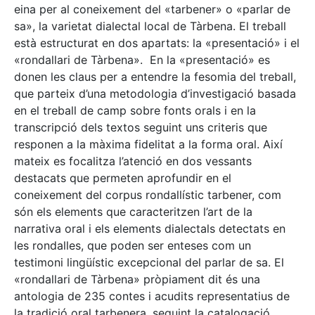
eina per al coneixement del «tarbener» o «parlar de
sa», la varietat dialectal local de Tàrbena. El treball
està estructurat en dos apartats: la «presentació» i el
«rondallari de Tàrbena». En la «presentació» es
donen les claus per a entendre la fesomia del treball,
que parteix d’una metodologia d’investigació basada
en el treball de camp sobre fonts orals i en la
transcripció dels textos seguint uns criteris que
responen a la màxima fidelitat a la forma oral. Així
mateix es focalitza l’atenció en dos vessants
destacats que permeten aprofundir en el
coneixement del corpus rondallístic tarbener, com
són els elements que caracteritzen l’art de la
narrativa oral i els elements dialectals detectats en
les rondalles, que poden ser enteses com un
testimoni lingüístic excepcional del parlar de sa. El
«rondallari de Tàrbena» pròpiament dit és una
antologia de 235 contes i acudits representatius de
la tradició oral tarbenera, seguint la catalogació