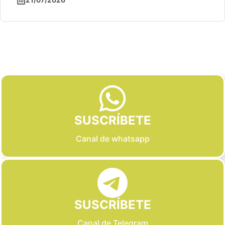
Slide 2 of 6
SUSCRÍBETE
Canal de whatsapp
SUSCRÍBETE
Canal de Telegram