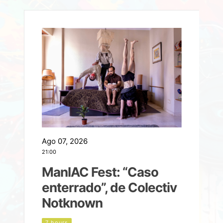
Ago 07, 2026
A
21:00
2
ManIAC Fest: “Caso
a
enterrado”, de Colectiv
Notknown
n
7 hours