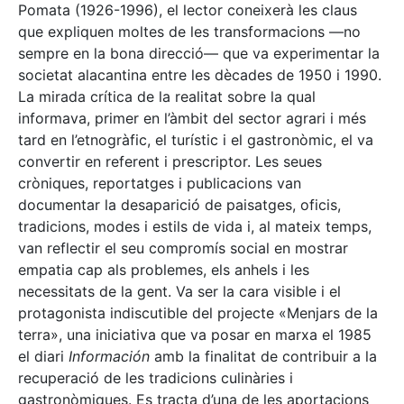
Pomata (1926-1996), el lector coneixerà les claus
que expliquen moltes de les transformacions —no
sempre en la bona direcció— que va experimentar la
societat alacantina entre les dècades de 1950 i 1990.
La mirada crítica de la realitat sobre la qual
informava, primer en l’àmbit del sector agrari i més
tard en l’etnogràfic, el turístic i el gastronòmic, el va
convertir en referent i prescriptor. Les seues
cròniques, reportatges i publicacions van
documentar la desaparició de paisatges, oficis,
tradicions, modes i estils de vida i, al mateix temps,
van reflectir el seu compromís social en mostrar
empatia cap als problemes, els anhels i les
necessitats de la gent. Va ser la cara visible i el
protagonista indiscutible del projecte «Menjars de la
terra», una iniciativa que va posar en marxa el 1985
el diari
Información
amb la finalitat de contribuir a la
recuperació de les tradicions culinàries i
gastronòmiques. Es tracta d’una de les aportacions