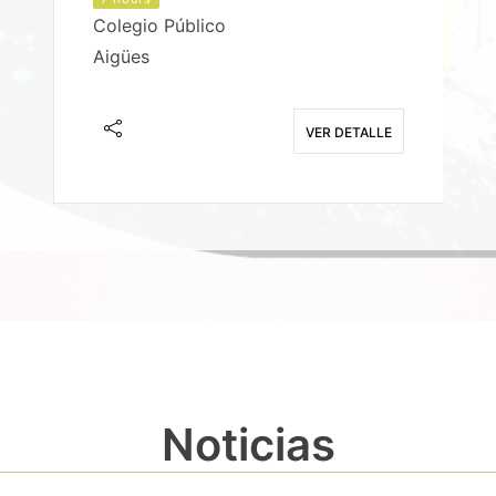
Colegio Público
Aigües
E
VER DETALLE
Noticias