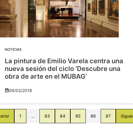
NOTICIAS
La pintura de Emilio Varela centra una
nueva sesión del ciclo ‘Descubre una
obra de arte en el MUBAG’
06/02/2018
erior
1
…
83
84
85
86
87
Siguie