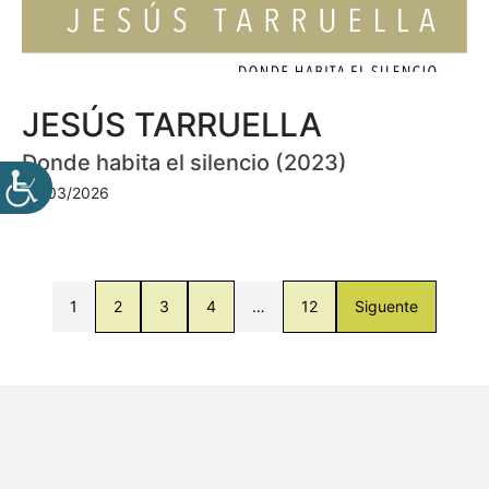
JESÚS TARRUELLA
Donde habita el silencio (2023)
30/03/2026
1
2
3
4
…
12
Siguente