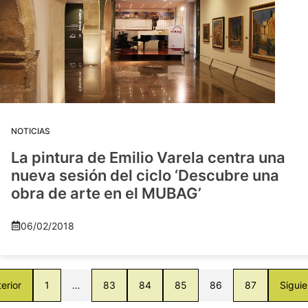
NOTICIAS
La pintura de Emilio Varela centra una
nueva sesión del ciclo ‘Descubre una
obra de arte en el MUBAG’
06/02/2018
erior
1
…
83
84
85
86
87
Siguie