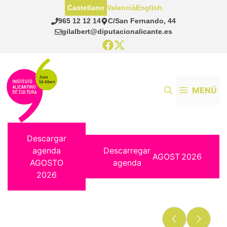
Saltar
Castellano
Valencià
English
al
965 12 12 14
C/San Fernando, 44
contenido
gilalbert@diputacionalicante.es
MENÚ
Descargar
agenda
Descarregar
AGOST
2026
AGOSTO
agenda
2026