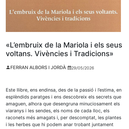
«L’embruix de la Mariola i els seus
voltans. Vivències i Tradicions»
FERRAN ALBORS I JORDÀ
29/05/2026
Este llibre, ens endinsa, des de la passió i l’estima, en
esplèndids paratges i ens descobreix els secrets que
amaguen, alhora que desengruna minuciosament els
viaranys i les sendes, els noms de cada lloc, els
raconets més amagats i, per descomptat, les plantes
i les herbes que hi podem anar trobant juntament