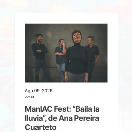
Ago 09, 2026
A
22:00
21
ManIAC Fest: “Baila la
a
lluvia”, de Ana Pereira
Cuarteto