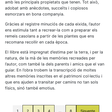
amb les principals propietats que tenen. Tot això,
adobat amb anècdotes, succeïts i copiosos
esmorzars en bona companyia.
Gràcies al registre minuciós de cada eixida, l’autor
ens estimula tant a recrear-la com a preparar els
remeis casolans a partir de les plantes que ens
recomana recollir en cada època.
El llibre està impregnat d’estima per la terra, i per la
natura, de la mà de les memòries recreades per
l’autor, com també la dels parents i amics que el van
guiar. En l’obra trobem la transcripció de moltes
altres memòries inscrites en el patrimoni col·lectiu i
que ens ajuden a transitar per camins no tan sols
físics, sinó també emotius.
1
2
3
4
…
8
Siguente