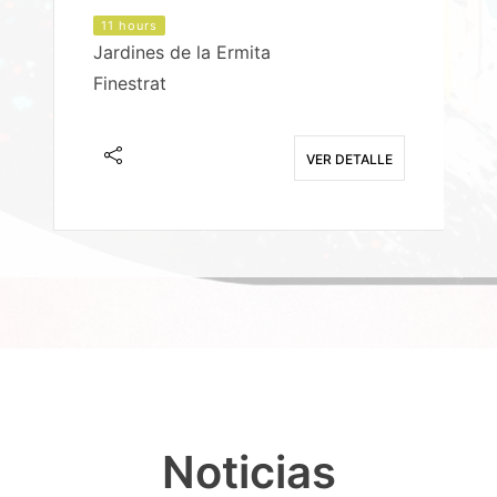
11 hours
Jardines de la Ermita
P
Finestrat
S
E
VER DETALLE
Noticias