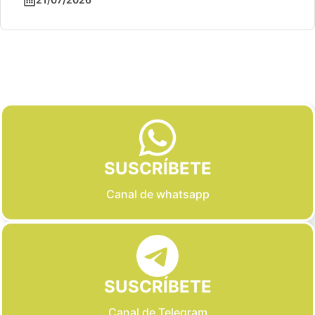
Slide 2 of 6
SUSCRÍBETE
Canal de whatsapp
SUSCRÍBETE
Canal de Telegram