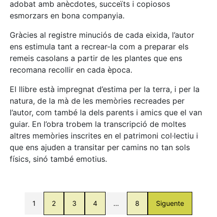
adobat amb anècdotes, succeïts i copiosos
esmorzars en bona companyia.
Gràcies al registre minuciós de cada eixida, l’autor
ens estimula tant a recrear-la com a preparar els
remeis casolans a partir de les plantes que ens
recomana recollir en cada època.
El llibre està impregnat d’estima per la terra, i per la
natura, de la mà de les memòries recreades per
l’autor, com també la dels parents i amics que el van
guiar. En l’obra trobem la transcripció de moltes
altres memòries inscrites en el patrimoni col·lectiu i
que ens ajuden a transitar per camins no tan sols
físics, sinó també emotius.
1
2
3
4
…
8
Siguente