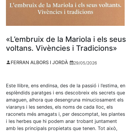
«L’embruix de la Mariola i els seus
voltans. Vivències i Tradicions»
FERRAN ALBORS I JORDÀ
29/05/2026
Este llibre, ens endinsa, des de la passió i l’estima, en
esplèndids paratges i ens descobreix els secrets que
amaguen, alhora que desengruna minuciosament els
viaranys i les sendes, els noms de cada lloc, els
raconets més amagats i, per descomptat, les plantes
i les herbes que hi podem anar trobant juntament
amb les principals propietats que tenen. Tot això,