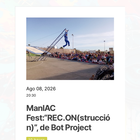
Ago 08, 2026
A
20:30
2
ManIAC
M
a
Fest:“REC.ON(strucció
l
n)”, de Bot Project
10 hours