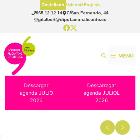
Saltar
Castellano
Valencià
English
al
965 12 12 14
C/San Fernando, 44
contenido
gilalbert@diputacionalicante.es
MENÚ
Descargar
Descarregar
agenda JULIO
agenda JULIOL
2026
2026