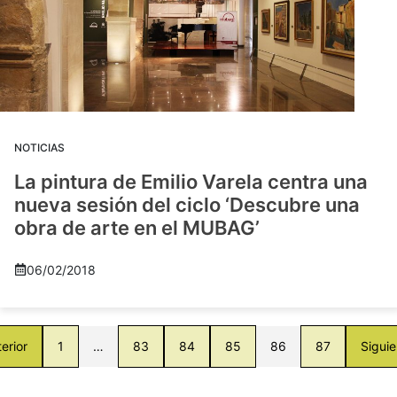
NOTICIAS
La pintura de Emilio Varela centra una
nueva sesión del ciclo ‘Descubre una
obra de arte en el MUBAG’
06/02/2018
erior
1
…
83
84
85
86
87
Siguie