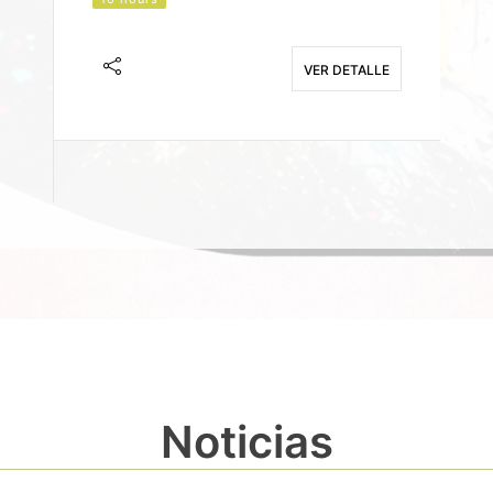
J
F
VER DETALLE
E
Noticias