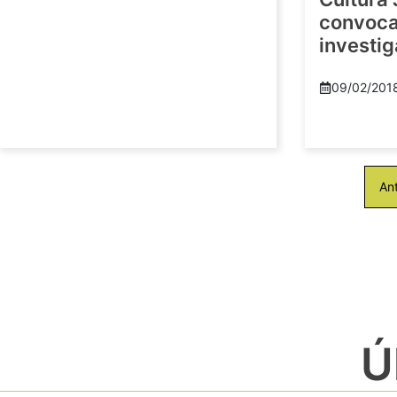
convoca 
investi
09/02/201
Ant
Ú