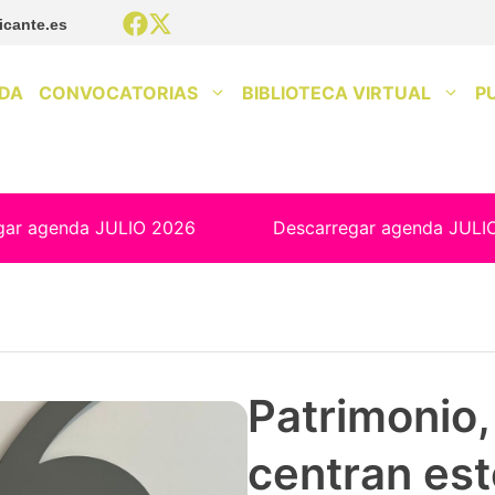
icante.es
DA
CONVOCATORIAS
BIBLIOTECA VIRTUAL
P
gar agenda JULIO 2026
Descarregar agenda JULI
Patrimonio, 
centran est