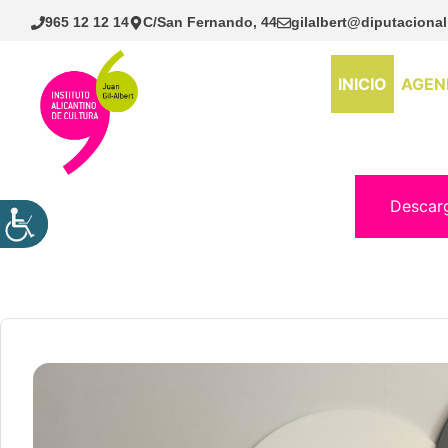
Saltar
965 12 12 14
C/San Fernando, 44
gilalbert@diputacional
al
contenido
INICIO
AGEN
Descar