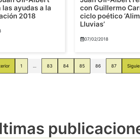
las ayudas a la
con Guillermo Car
gación 2018
ciclo poético ‘Al
Lluvias’
8
07/02/2018
erior
1
…
83
84
85
86
87
Siguie
ltimas publicacion