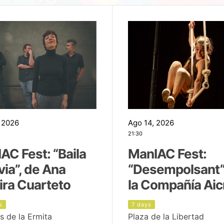
 2026
Ago 14, 2026
21:30
AC Fest: “Baila
ManIAC Fest:
uvia”, de Ana
“Desempolsant”
ira Cuarteto
la Compañía Aic
s
7 days
s de la Ermita
Plaza de la Libertad