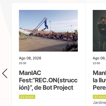
Ago 08, 2026
Ago 09,
20:30
22:00
ManIAC
ManI
Fest:“REC.ON(strucc
la ll
ión)”, de Bot Project
Pere
22 hours
47 hour
Jardine