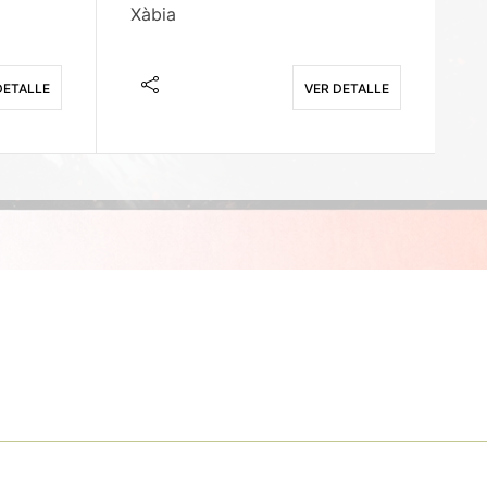
Xàbia
M
DETALLE
VER DETALLE