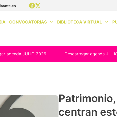
icante.es
DA
CONVOCATORIAS
BIBLIOTECA VIRTUAL
P
gar agenda JULIO 2026
Descarregar agenda JULI
Patrimonio, 
centran est