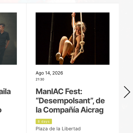
Ago 14, 2026
Ag
21:30
21
aila
ManIAC Fest:
M
“Desempolsant”, de
“
o
la Compañía Aicrag
D
8 days
9
Plaza de la Libertad
Pa