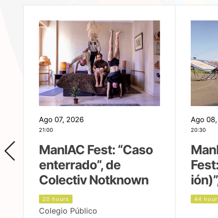
Ago 07, 2026
Ago 08,
21:00
20:30
ManIAC Fest: “Caso
Man
enterrado”, de
Fest
Colectiv Notknown
ión)”
20 hours
44 hour
Colegio Público