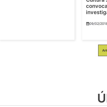
convoca 
investi
09/02/201
Ant
Ú