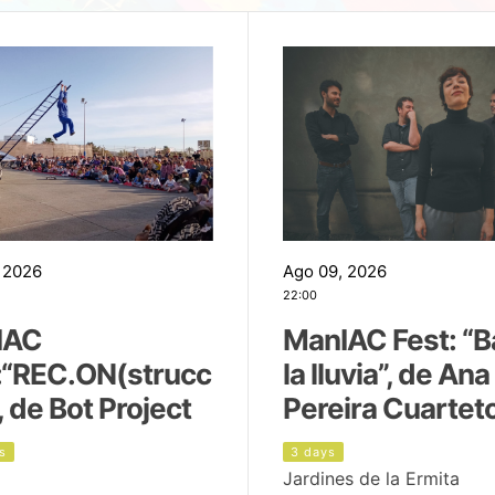
 2026
Ago 09, 2026
22:00
IAC
ManIAC Fest: “B
:“REC.ON(strucc
la lluvia”, de Ana
, de Bot Project
Pereira Cuartet
s
3 days
Jardines de la Ermita