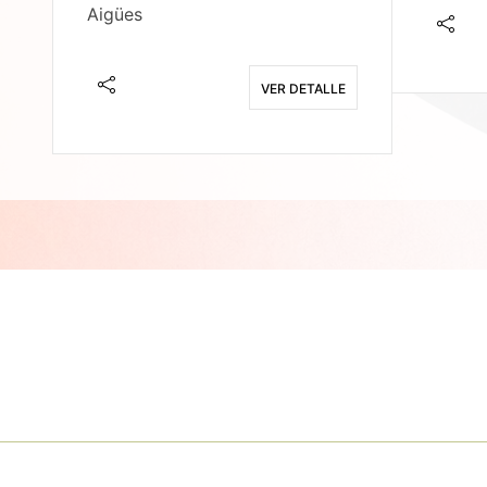
Aigües
E
VER DETALLE