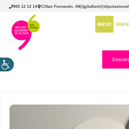
Saltar
965 12 12 14
C/San Fernando, 44
gilalbert@diputacional
al
contenido
INICIO
AGEN
Descar