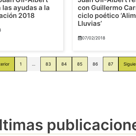
las ayudas a la
con Guillermo Car
gación 2018
ciclo poético ‘Al
Lluvias’
8
07/02/2018
erior
1
…
83
84
85
86
87
Siguie
ltimas publicacion