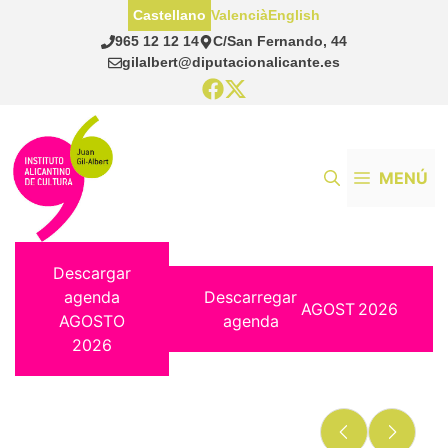
Saltar
Castellano
Valencià
English
al
965 12 12 14
C/San Fernando, 44
contenido
gilalbert@diputacionalicante.es
MENÚ
Descargar
agenda
Descarregar
AGOST
2026
AGOSTO
agenda
2026