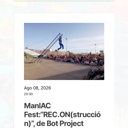
Ago 08, 2026
A
20:30
2
ManIAC
M
a
Fest:“REC.ON(strucció
l
n)”, de Bot Project