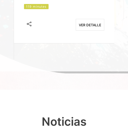
119 minutes
J
F
VER DETALLE
E
Noticias