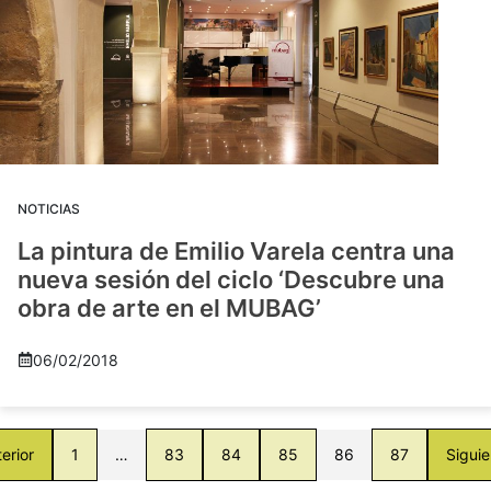
NOTICIAS
La pintura de Emilio Varela centra una
nueva sesión del ciclo ‘Descubre una
obra de arte en el MUBAG’
06/02/2018
erior
1
…
83
84
85
86
87
Siguie