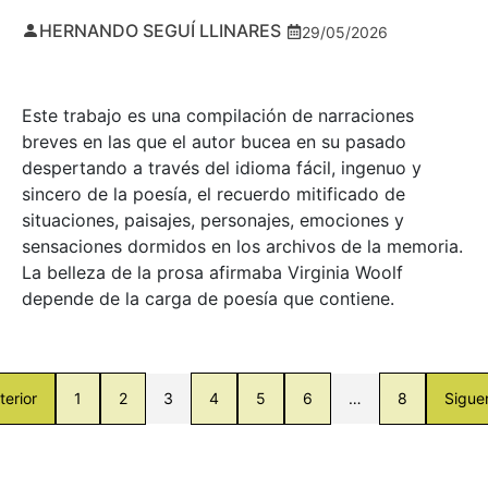
HERNANDO SEGUÍ LLINARES
29/05/2026
Este trabajo es una compilación de narraciones
breves en las que el autor bucea en su pasado
despertando a través del idioma fácil, ingenuo y
sincero de la poesía, el recuerdo mitificado de
situaciones, paisajes, personajes, emociones y
sensaciones dormidos en los archivos de la memoria.
La belleza de la prosa afirmaba Virginia Woolf
depende de la carga de poesía que contiene.
terior
1
2
3
4
5
6
…
8
Sigue