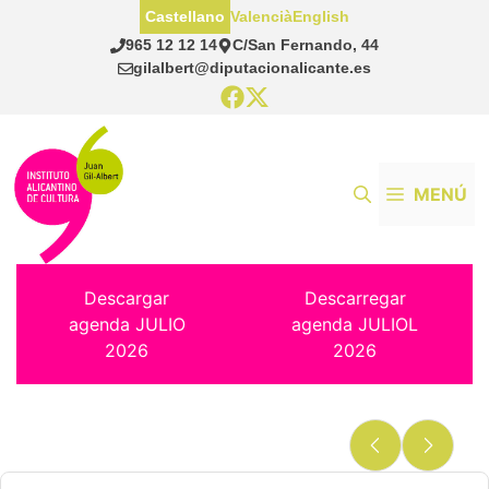
Saltar
Castellano
Valencià
English
al
965 12 12 14
C/San Fernando, 44
contenido
gilalbert@diputacionalicante.es
MENÚ
Descargar
Descarregar
agenda JULIO
agenda JULIOL
2026
2026