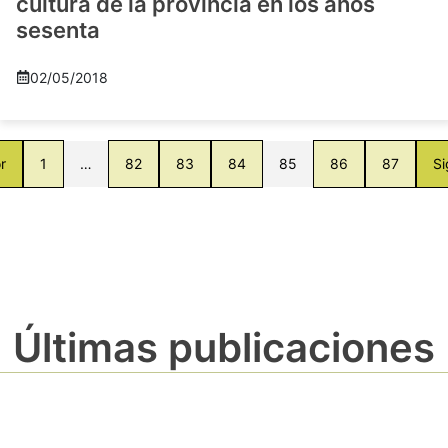
cultura de la provincia en los años
sesenta
02/05/2018
r
1
…
82
83
84
85
86
87
Si
Últimas publicaciones