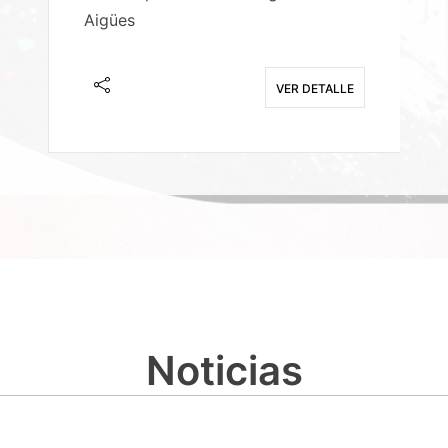
Aigües
A
E
VER DETALLE
Noticias