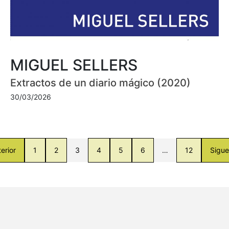
MIGUEL SELLERS
Extractos de un diario mágico (2020)
30/03/2026
erior
1
2
3
4
5
6
…
12
Sigue