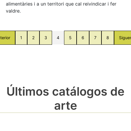
alimentàries i a un territori que cal reivindicar i fer
valdre.
terior
1
2
3
4
5
6
7
8
Sigue
Últimos catálogos de
arte