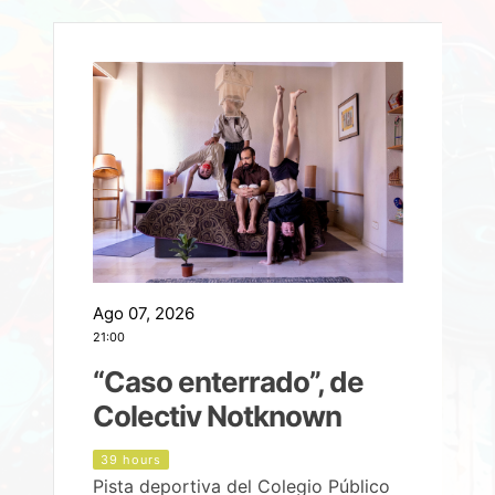
Ago 07, 2026
A
21:00
2
e
“Caso enterrado”, de
Colectiv Notknown
d
39 hours
Pista deportiva del Colegio Público
P