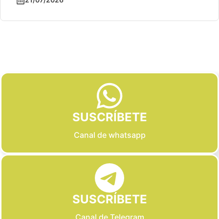
Slide 2 of 6
SUSCRÍBETE
Canal de whatsapp
SUSCRÍBETE
Canal de Telegram