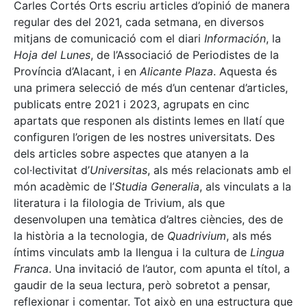
Carles Cortés Orts escriu articles d’opinió de manera
regular des del 2021, cada setmana, en diversos
mitjans de comunicació com el diari
Información
, la
Hoja del Lunes
, de l’Associació de Periodistes de la
Província d’Alacant, i en
Alicante Plaza
. Aquesta és
una primera selecció de més d’un centenar d’articles,
publicats entre 2021 i 2023, agrupats en cinc
apartats que responen als distints lemes en llatí que
configuren l’origen de les nostres universitats. Des
dels articles sobre aspectes que atanyen a la
col·lectivitat d’
Universitas
, als més relacionats amb el
món acadèmic de l’
Studia Generalia
, als vinculats a la
literatura i la filologia de Trivium, als que
desenvolupen una temàtica d’altres ciències, des de
la història a la tecnologia, de
Quadrivium
, als més
íntims vinculats amb la llengua i la cultura de
Lingua
Franca
. Una invitació de l’autor, com apunta el títol, a
gaudir de la seua lectura, però sobretot a pensar,
reflexionar i comentar. Tot això en una estructura que