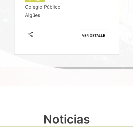
Colegio Público
Aigües
E
VER DETALLE
Noticias