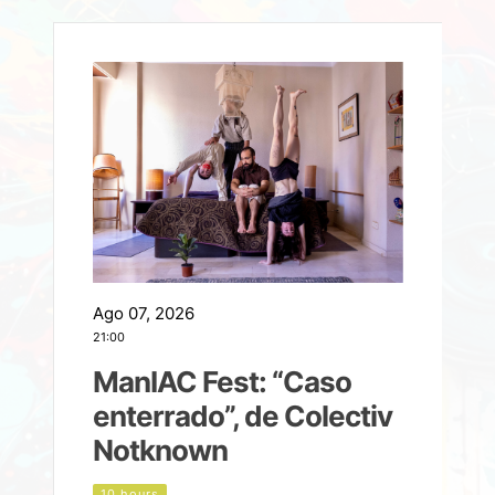
Ago 07, 2026
A
21:00
2
ManIAC Fest: “Caso
a
enterrado”, de Colectiv
Notknown
n
10 hours