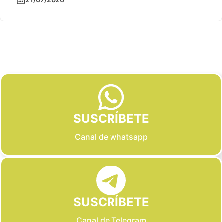
Slide 2 of 6
SUSCRÍBETE
Canal de whatsapp
SUSCRÍBETE
Canal de Telegram