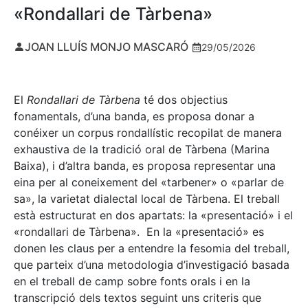
«Rondallari de Tàrbena»
JOAN LLUÍS MONJO MASCARÓ
29/05/2026
El
Rondallari de Tàrbena
té dos objectius
fonamentals, d’una banda, es proposa donar a
conéixer un corpus rondallístic recopilat de manera
exhaustiva de la tradició oral de Tàrbena (Marina
Baixa), i d’altra banda, es proposa representar una
eina per al coneixement del «tarbener» o «parlar de
sa», la varietat dialectal local de Tàrbena. El treball
està estructurat en dos apartats: la «presentació» i el
«rondallari de Tàrbena». En la «presentació» es
donen les claus per a entendre la fesomia del treball,
que parteix d’una metodologia d’investigació basada
en el treball de camp sobre fonts orals i en la
transcripció dels textos seguint uns criteris que