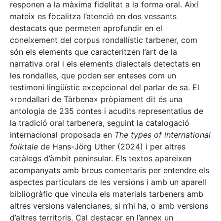
responen a la màxima fidelitat a la forma oral. Així
mateix es focalitza l’atenció en dos vessants
destacats que permeten aprofundir en el
coneixement del corpus rondallístic tarbener, com
són els elements que caracteritzen l’art de la
narrativa oral i els elements dialectals detectats en
les rondalles, que poden ser enteses com un
testimoni lingüístic excepcional del parlar de sa. El
«rondallari de Tàrbena» pròpiament dit és una
antologia de 235 contes i acudits representatius de
la tradició oral tarbenera, seguint la catalogació
internacional proposada en
The types of international
folktale
de Hans-Jörg Uther (2024) i per altres
catàlegs d’àmbit peninsular. Els textos apareixen
acompanyats amb breus comentaris per entendre els
aspectes particulars de les versions i amb un aparell
bibliogràfic que vincula els materials tarbeners amb
altres versions valencianes, si n’hi ha, o amb versions
d’altres territoris. Cal destacar en l’annex un