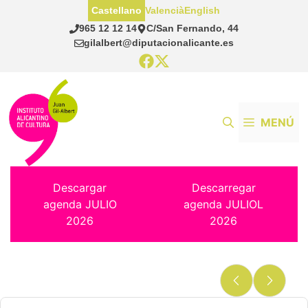
Saltar
Castellano
Valencià
English
al
965 12 12 14
C/San Fernando, 44
contenido
gilalbert@diputacionalicante.es
MENÚ
Descargar
Descarregar
agenda JULIO
agenda JULIOL
2026
2026