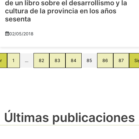
de un libro sobre el desarrollismo y la
cultura de la provincia en los años
sesenta
02/05/2018
r
1
…
82
83
84
85
86
87
Si
Últimas publicaciones