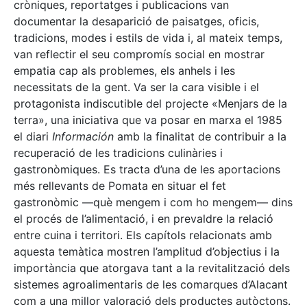
cròniques, reportatges i publicacions van
documentar la desaparició de paisatges, oficis,
tradicions, modes i estils de vida i, al mateix temps,
van reflectir el seu compromís social en mostrar
empatia cap als problemes, els anhels i les
necessitats de la gent. Va ser la cara visible i el
protagonista indiscutible del projecte «Menjars de la
terra», una iniciativa que va posar en marxa el 1985
el diari
Información
amb la finalitat de contribuir a la
recuperació de les tradicions culinàries i
gastronòmiques. Es tracta d’una de les aportacions
més rellevants de Pomata en situar el fet
gastronòmic —què mengem i com ho mengem— dins
el procés de l’alimentació, i en prevaldre la relació
entre cuina i territori. Els capítols relacionats amb
aquesta temàtica mostren l’amplitud d’objectius i la
importància que atorgava tant a la revitalització dels
sistemes agroalimentaris de les comarques d’Alacant
com a una millor valoració dels productes autòctons.