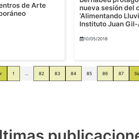
entros de Arte
nueva sesión del c
poráneo
‘Alimentando Lluvi
Instituto Juan Gil
8
10/05/2018
r
1
…
82
83
84
85
86
87
Si
ltimas publicacion