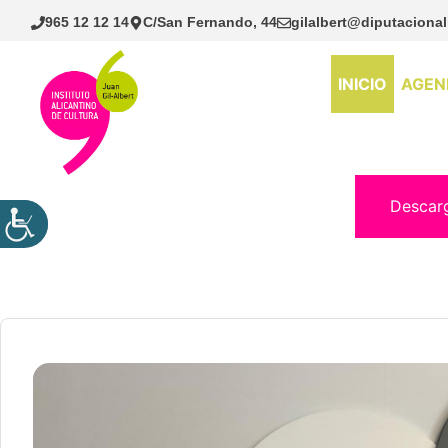
Saltar
965 12 12 14
C/San Fernando, 44
gilalbert@diputacional
al
contenido
INICIO
AGEN
Descar