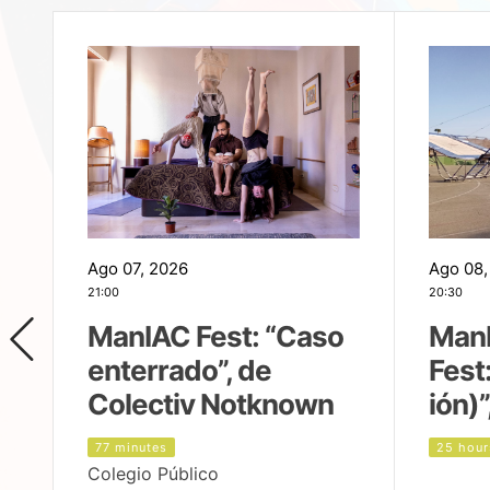
Ago 07, 2026
Ago 08,
21:00
20:30
ManIAC Fest: “Caso
Man
enterrado”, de
Fest
Colectiv Notknown
ión)”
77 minutes
25 hour
Colegio Público