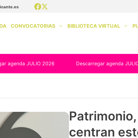
icante.es
DA
CONVOCATORIAS
BIBLIOTECA VIRTUAL
P
gar agenda JULIO 2026
Descarregar agenda JULI
Patrimonio, 
centran est