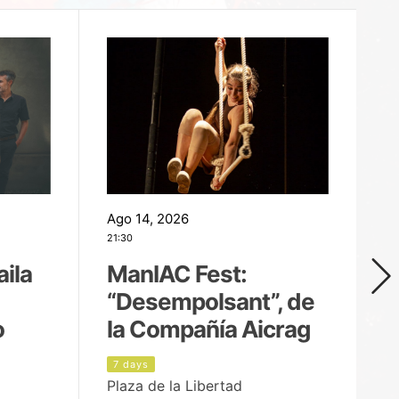
Ago 14, 2026
Ag
21:30
21
aila
ManIAC Fest:
M
“Desempolsant”, de
“
o
la Compañía Aicrag
D
7 days
8
Plaza de la Libertad
Pa