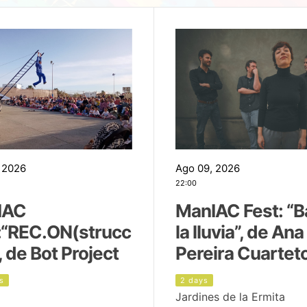
 2026
Ago 09, 2026
22:00
IAC
ManIAC Fest: “B
:“REC.ON(strucc
la lluvia”, de Ana
, de Bot Project
Pereira Cuartet
s
2 days
Jardines de la Ermita