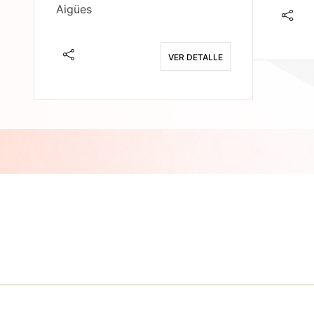
Aigües
E
VER DETALLE