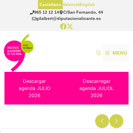
Saltar
Castellano
Valencià
English
al
965 12 12 14
C/San Fernando, 44
contenido
gilalbert@diputacionalicante.es
MENÚ
Descargar
Descarregar
agenda JULIO
agenda JULIOL
2026
2026