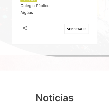
Colegio Público
Aigües
E
VER DETALLE
Noticias