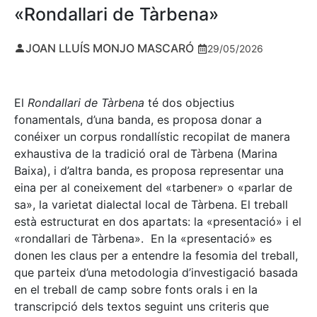
«Rondallari de Tàrbena»
JOAN LLUÍS MONJO MASCARÓ
29/05/2026
El
Rondallari de Tàrbena
té dos objectius
fonamentals, d’una banda, es proposa donar a
conéixer un corpus rondallístic recopilat de manera
exhaustiva de la tradició oral de Tàrbena (Marina
Baixa), i d’altra banda, es proposa representar una
eina per al coneixement del «tarbener» o «parlar de
sa», la varietat dialectal local de Tàrbena. El treball
està estructurat en dos apartats: la «presentació» i el
«rondallari de Tàrbena». En la «presentació» es
donen les claus per a entendre la fesomia del treball,
que parteix d’una metodologia d’investigació basada
en el treball de camp sobre fonts orals i en la
transcripció dels textos seguint uns criteris que