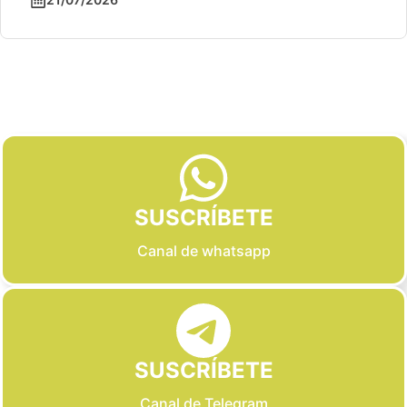
Slide 2 of 6
SUSCRÍBETE
Canal de whatsapp
SUSCRÍBETE
Canal de Telegram