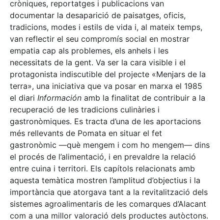
cròniques, reportatges i publicacions van
documentar la desaparició de paisatges, oficis,
tradicions, modes i estils de vida i, al mateix temps,
van reflectir el seu compromís social en mostrar
empatia cap als problemes, els anhels i les
necessitats de la gent. Va ser la cara visible i el
protagonista indiscutible del projecte «Menjars de la
terra», una iniciativa que va posar en marxa el 1985
el diari
Información
amb la finalitat de contribuir a la
recuperació de les tradicions culinàries i
gastronòmiques. Es tracta d’una de les aportacions
més rellevants de Pomata en situar el fet
gastronòmic —què mengem i com ho mengem— dins
el procés de l’alimentació, i en prevaldre la relació
entre cuina i territori. Els capítols relacionats amb
aquesta temàtica mostren l’amplitud d’objectius i la
importància que atorgava tant a la revitalització dels
sistemes agroalimentaris de les comarques d’Alacant
com a una millor valoració dels productes autòctons.