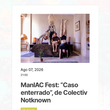
Ago 07, 2026
A
21:00
2
ManIAC Fest: “Caso
a
enterrado”, de Colectiv
Notknown
n
16 hours