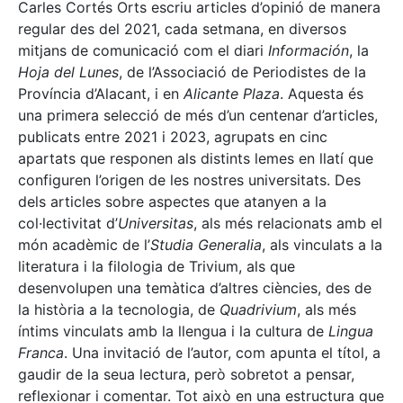
Carles Cortés Orts escriu articles d’opinió de manera
regular des del 2021, cada setmana, en diversos
mitjans de comunicació com el diari
Información
, la
Hoja del Lunes
, de l’Associació de Periodistes de la
Província d’Alacant, i en
Alicante Plaza
. Aquesta és
una primera selecció de més d’un centenar d’articles,
publicats entre 2021 i 2023, agrupats en cinc
apartats que responen als distints lemes en llatí que
configuren l’origen de les nostres universitats. Des
dels articles sobre aspectes que atanyen a la
col·lectivitat d’
Universitas
, als més relacionats amb el
món acadèmic de l’
Studia Generalia
, als vinculats a la
literatura i la filologia de Trivium, als que
desenvolupen una temàtica d’altres ciències, des de
la història a la tecnologia, de
Quadrivium
, als més
íntims vinculats amb la llengua i la cultura de
Lingua
Franca
. Una invitació de l’autor, com apunta el títol, a
gaudir de la seua lectura, però sobretot a pensar,
reflexionar i comentar. Tot això en una estructura que