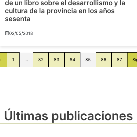
de un libro sobre el desarrollismo y la
cultura de la provincia en los años
sesenta
02/05/2018
r
1
…
82
83
84
85
86
87
Si
Últimas publicaciones