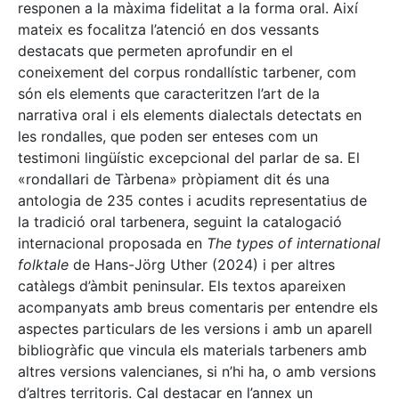
responen a la màxima fidelitat a la forma oral. Així
mateix es focalitza l’atenció en dos vessants
destacats que permeten aprofundir en el
coneixement del corpus rondallístic tarbener, com
són els elements que caracteritzen l’art de la
narrativa oral i els elements dialectals detectats en
les rondalles, que poden ser enteses com un
testimoni lingüístic excepcional del parlar de sa. El
«rondallari de Tàrbena» pròpiament dit és una
antologia de 235 contes i acudits representatius de
la tradició oral tarbenera, seguint la catalogació
internacional proposada en
The types of international
folktale
de Hans-Jörg Uther (2024) i per altres
catàlegs d’àmbit peninsular. Els textos apareixen
acompanyats amb breus comentaris per entendre els
aspectes particulars de les versions i amb un aparell
bibliogràfic que vincula els materials tarbeners amb
altres versions valencianes, si n’hi ha, o amb versions
d’altres territoris. Cal destacar en l’annex un