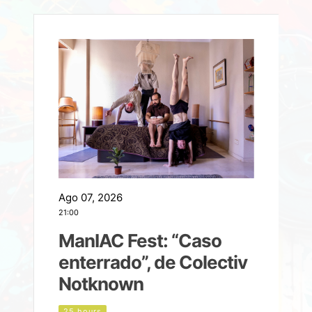
Ago 07, 2026
A
21:00
2
ManIAC Fest: “Caso
a
enterrado”, de Colectiv
Notknown
d
25 hours