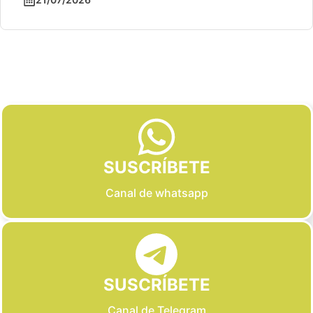
Slide 2 of 6
SUSCRÍBETE
Canal de whatsapp
SUSCRÍBETE
Canal de Telegram