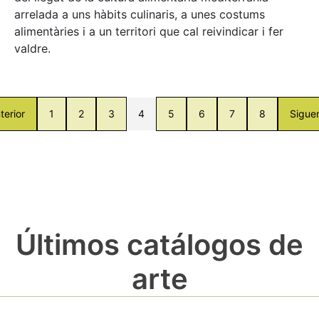
arrelada a uns hàbits culinaris, a unes costums
alimentàries i a un territori que cal reivindicar i fer
valdre.
terior
1
2
3
4
5
6
7
8
Sigue
Últimos catálogos de
arte