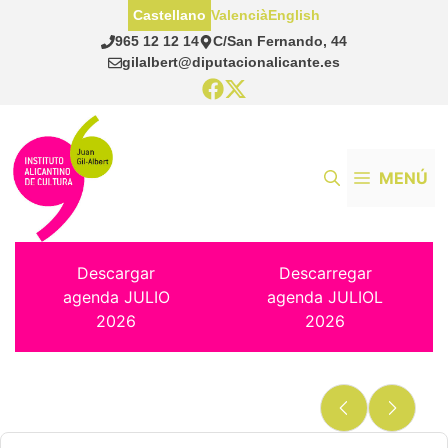
Saltar
Castellano
Valencià
English
al
965 12 12 14
C/San Fernando, 44
contenido
gilalbert@diputacionalicante.es
MENÚ
Descargar
Descarregar
agenda JULIO
agenda JULIOL
2026
2026