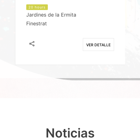
20 hours
Jardines de la Ermita
P
Finestrat
S
E
VER DETALLE
Noticias