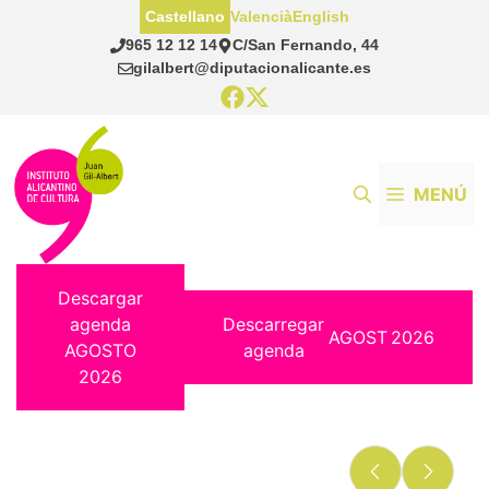
Saltar
Castellano
Valencià
English
al
965 12 12 14
C/San Fernando, 44
contenido
gilalbert@diputacionalicante.es
MENÚ
Descargar
agenda
Descarregar
AGOST
2026
AGOSTO
agenda
2026