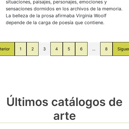
situaciones, paisajes, personajes, emociones y
sensaciones dormidos en los archivos de la memoria.
La belleza de la prosa afirmaba Virginia Woolf
depende de la carga de poesía que contiene.
terior
1
2
3
4
5
6
…
8
Sigue
Últimos catálogos de
arte