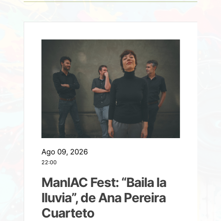
Ago 09, 2026
A
22:00
21
ManIAC Fest: “Baila la
a
lluvia”, de Ana Pereira
Cuarteto