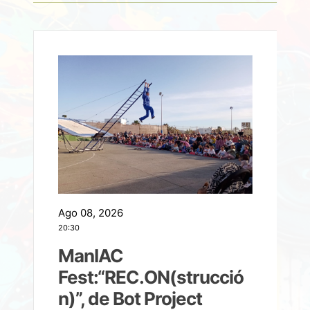
Ago 08, 2026
A
20:30
2
ManIAC
M
a
Fest:“REC.ON(strucció
l
n)”, de Bot Project