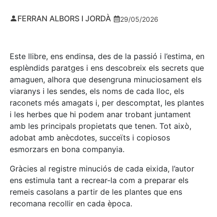
FERRAN ALBORS I JORDÀ
29/05/2026
Este llibre, ens endinsa, des de la passió i l’estima, en
esplèndids paratges i ens descobreix els secrets que
amaguen, alhora que desengruna minuciosament els
viaranys i les sendes, els noms de cada lloc, els
raconets més amagats i, per descomptat, les plantes
i les herbes que hi podem anar trobant juntament
amb les principals propietats que tenen. Tot això,
adobat amb anècdotes, succeïts i copiosos
esmorzars en bona companyia.
Gràcies al registre minuciós de cada eixida, l’autor
ens estimula tant a recrear-la com a preparar els
remeis casolans a partir de les plantes que ens
recomana recollir en cada època.