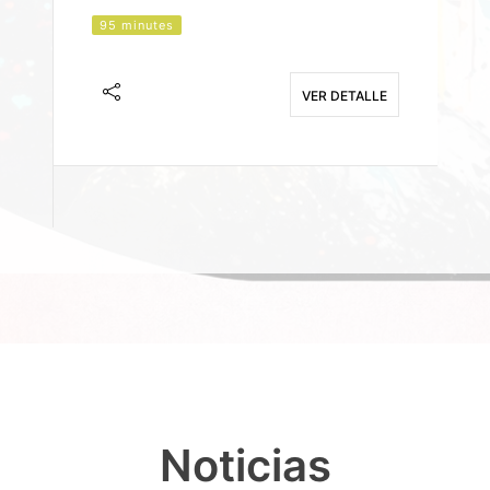
95 minutes
J
F
VER DETALLE
E
Noticias