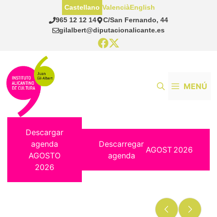
Saltar
Castellano
Valencià
English
al
965 12 12 14
C/San Fernando, 44
contenido
gilalbert@diputacionalicante.es
MENÚ
Descargar
agenda
Descarregar
AGOST
2026
AGOSTO
agenda
2026