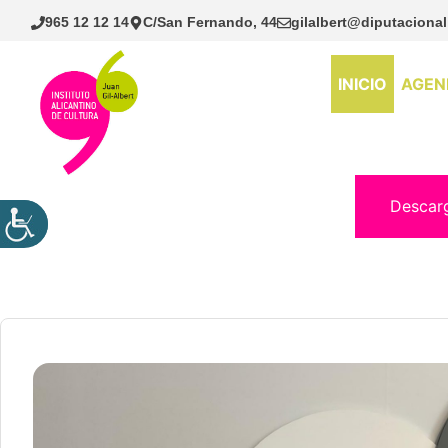
Saltar
965 12 12 14
C/San Fernando, 44
gilalbert@diputacional
al
contenido
INICIO
AGEN
Descar