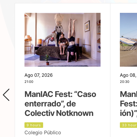
Ago 07, 2026
Ago 08,
21:00
20:30
ManIAC Fest: “Caso
Man
enterrado”, de
Fest
Colectiv Notknown
ión)”
9 hours
33 hour
Colegio Público