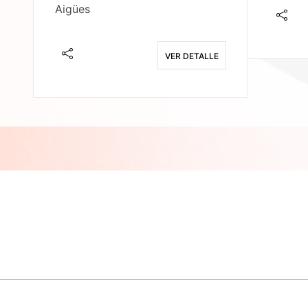
Aigües
E
VER DETALLE