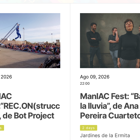
 2026
Ago 09, 2026
22:00
IAC
ManIAC Fest: “B
:“REC.ON(strucc
la lluvia”, de Ana
, de Bot Project
Pereira Cuartet
s
2 days
Jardines de la Ermita