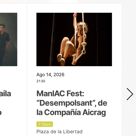
Ago 14, 2026
Ag
21:30
21
aila
ManIAC Fest:
M
“Desempolsant”, de
“
o
la Compañía Aicrag
D
7 days
8
Plaza de la Libertad
Pa