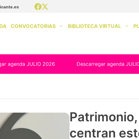
icante.es
DA
CONVOCATORIAS
BIBLIOTECA VIRTUAL
P
gar agenda JULIO 2026
Descarregar agenda JULI
Patrimonio, 
centran est