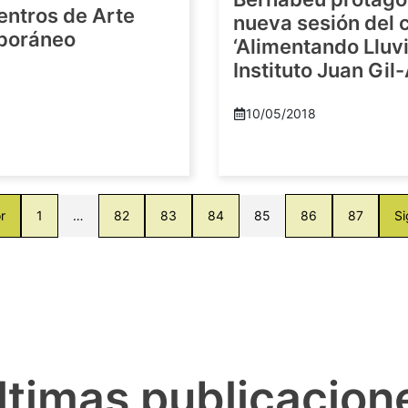
entros de Arte
nueva sesión del c
poráneo
‘Alimentando Lluvi
Instituto Juan Gil
8
10/05/2018
r
1
…
82
83
84
85
86
87
Si
ltimas publicacion