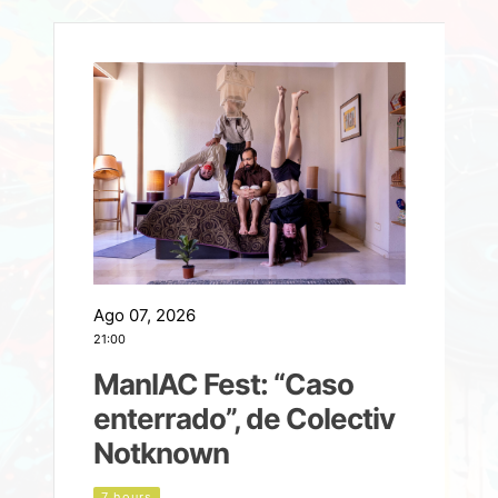
Ago 07, 2026
A
21:00
2
ManIAC Fest: “Caso
a
enterrado”, de Colectiv
Notknown
n
7 hours