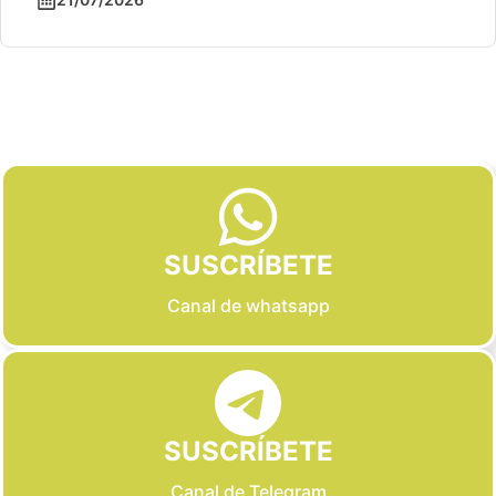
Slide 2 of 6
SUSCRÍBETE
Canal de whatsapp
SUSCRÍBETE
Canal de Telegram