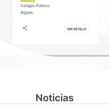
Colegio Público
Aigües
E
VER DETALLE
Noticias