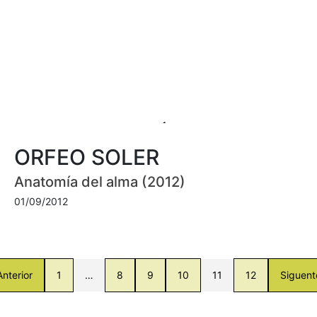
ORFEO SOLER
Anatomía del alma (2012)
01/09/2012
Anterior
1
…
8
9
10
11
12
Siguent