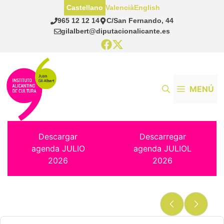
Saltar
Castellano
Valencià
English
al
965 12 12 14
C/San Fernando, 44
contenido
gilalbert@diputacionalicante.es
MENÚ
Descargar
Descarregar
agenda JULIO
agenda JULIOL
2026
2026