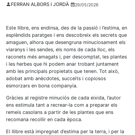
FERRAN ALBORS I JORDÀ
29/05/2026
Este llibre, ens endinsa, des de la passió i l’estima, en
esplèndids paratges i ens descobreix els secrets que
amaguen, alhora que desengruna minuciosament els
viaranys i les sendes, els noms de cada lloc, els
raconets més amagats i, per descomptat, les plantes
i les herbes que hi podem anar trobant juntament
amb les principals propietats que tenen. Tot això,
adobat amb anècdotes, succeïts i copiosos
esmorzars en bona companyia.
Gràcies al registre minuciós de cada eixida, l’autor
ens estimula tant a recrear-la com a preparar els
remeis casolans a partir de les plantes que ens
recomana recollir en cada època.
El llibre està impregnat d’estima per la terra, i per la