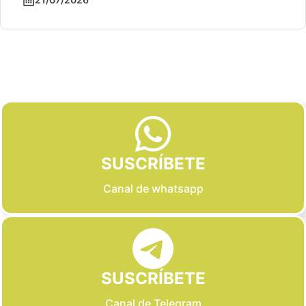
Slide 2 of 6
SUSCRÍBETE
Canal de whatsapp
SUSCRÍBETE
Canal de Telegram