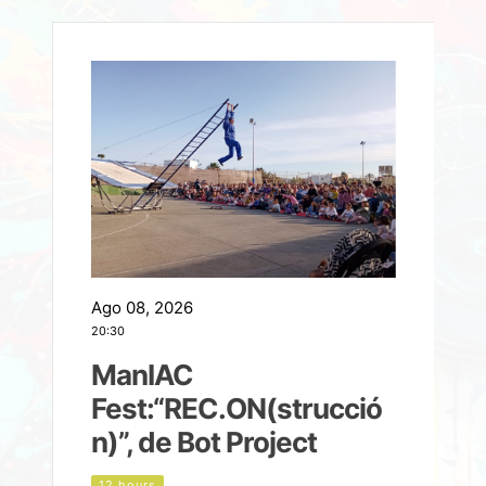
Ago 08, 2026
A
20:30
2
ManIAC
M
a
Fest:“REC.ON(strucció
l
n)”, de Bot Project
12 hours