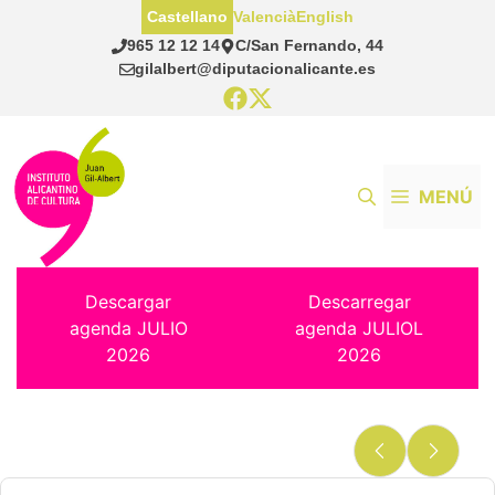
Saltar
Castellano
Valencià
English
al
965 12 12 14
C/San Fernando, 44
contenido
gilalbert@diputacionalicante.es
MENÚ
Descargar
Descarregar
agenda JULIO
agenda JULIOL
2026
2026