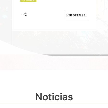
J
F
VER DETALLE
E
Noticias