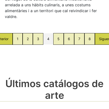
arrelada a uns hàbits culinaris, a unes costums
alimentàries i a un territori que cal reivindicar i fer
valdre.
terior
1
2
3
4
5
6
7
8
Sigue
Últimos catálogos de
arte