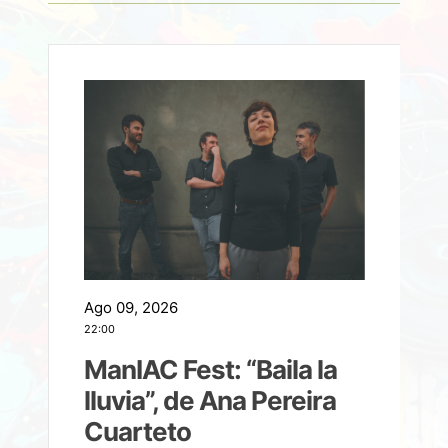
Ago 09, 2026
A
22:00
21
ManIAC Fest: “Baila la
a
lluvia”, de Ana Pereira
Cuarteto