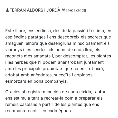
FERRAN ALBORS I JORDÀ
29/05/2026
Este llibre, ens endinsa, des de la passió i l’estima, en
esplèndids paratges i ens descobreix els secrets que
amaguen, alhora que desengruna minuciosament els
viaranys i les sendes, els noms de cada lloc, els
raconets més amagats i, per descomptat, les plantes
i les herbes que hi podem anar trobant juntament
amb les principals propietats que tenen. Tot això,
adobat amb anècdotes, succeïts i copiosos
esmorzars en bona companyia.
Gràcies al registre minuciós de cada eixida, l’autor
ens estimula tant a recrear-la com a preparar els
remeis casolans a partir de les plantes que ens
recomana recollir en cada època.