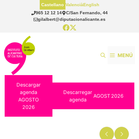
Saltar
Castellano
Valencià
English
al
965 12 12 14
C/San Fernando, 44
contenido
gilalbert@diputacionalicante.es
MENÚ
Descargar
agenda
Descarregar
AGOST
2026
AGOSTO
agenda
2026