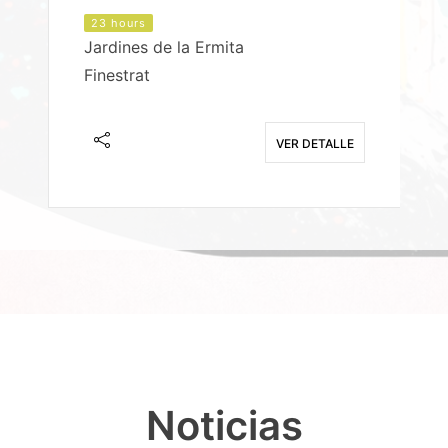
23 hours
Jardines de la Ermita
P
Finestrat
S
E
VER DETALLE
Noticias