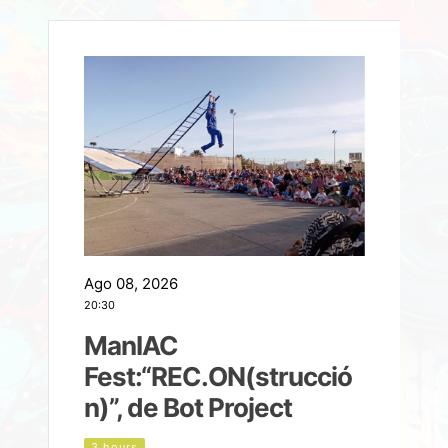
Ago 08, 2026
A
20:30
2
ManIAC
M
a
Fest:“REC.ON(strucció
l
n)”, de Bot Project
3 hours