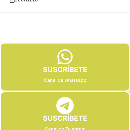
Slide 2 of 6
SUSCRÍBETE
Canal de whatsapp
SUSCRÍBETE
Canal de Telegram