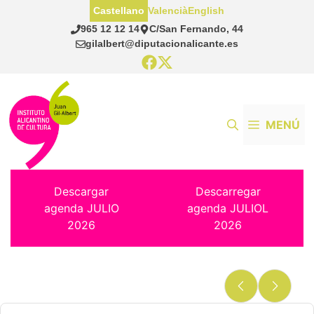
Saltar
Castellano
Valencià
English
al
965 12 12 14
C/San Fernando, 44
contenido
gilalbert@diputacionalicante.es
MENÚ
Descargar
Descarregar
agenda JULIO
agenda JULIOL
2026
2026