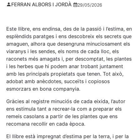
FERRAN ALBORS I JORDÀ
29/05/2026
Este llibre, ens endinsa, des de la passió i l’estima, en
esplèndids paratges i ens descobreix els secrets que
amaguen, alhora que desengruna minuciosament els
viaranys i les sendes, els noms de cada lloc, els
raconets més amagats i, per descomptat, les plantes
i les herbes que hi podem anar trobant juntament
amb les principals propietats que tenen. Tot això,
adobat amb anècdotes, succeïts i copiosos
esmorzars en bona companyia.
Gràcies al registre minuciós de cada eixida, l’autor
ens estimula tant a recrear-la com a preparar els
remeis casolans a partir de les plantes que ens
recomana recollir en cada època.
El llibre està impregnat d’estima per la terra, i per la