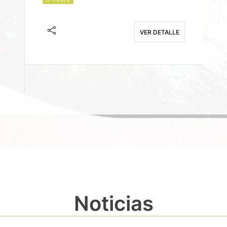
J
F
VER DETALLE
E
Noticias